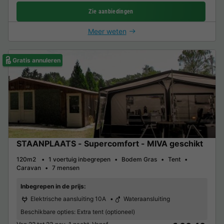
Zie aanbiedingen
Meer weten
Gratis annuleren
STAANPLAATS - Supercomfort - MIVA geschikt
120m2
1 voertuig inbegrepen
Bodem Gras
Tent
Caravan
7 mensen
Inbegrepen in de prijs:
Elektrische aansluiting 10A
Wateraansluiting
Beschikbare opties:
Extra tent (optioneel)