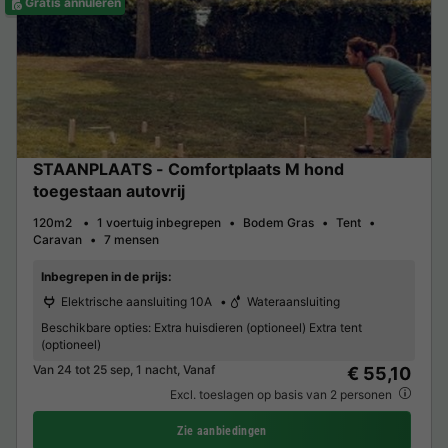
Gratis annuleren
STAANPLAATS - Comfortplaats M hond
toegestaan autovrij
120m2
1 voertuig inbegrepen
Bodem Gras
Tent
Caravan
7 mensen
Inbegrepen in de prijs:
Elektrische aansluiting 10A
Wateraansluiting
Beschikbare opties:
Extra huisdieren (optioneel) Extra tent
(optioneel)
Van 24 tot 25 sep, 1 nacht, Vanaf
€ 55,10
Excl. toeslagen op basis van 2 personen
Zie aanbiedingen