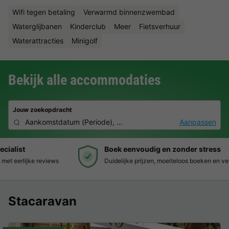
Wifi tegen betaling
Verwarmd binnenzwembad
Waterglijbanen
Kinderclub
Meer
Fietsverhuur
Waterattracties
Minigolf
Bekijk alle accommodaties
Jouw zoekopdracht
Aankomstdatum
(
Periode
),
2 personen, 0 huisdier
Aanpassen
Boek eenvoudig en zonder stress
Duidelijke prijzen, moeiteloos boeken en veilige betaalomgeving
Stacaravan