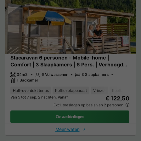
Stacaravan 6 personen - Mobile-home |
Comfort | 3 Slaapkamers | 6 Pers. | Verhoogd
terras | Airconditioning
34m2
6 Volwassenen
3 Slaapkamers
1 Badkamer
Half-overdekt terras
Koffiezetapparaat
Vriezer
Koelkast
Tui
Van 5 tot 7 sep, 2 nachten, Vanaf
€ 122,50
Excl. toeslagen op basis van 2 personen
Zie aanbiedingen
Meer weten