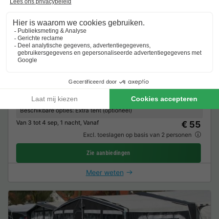
STAANPLAATS - Comfortplaats L kinderveld
autovrij
120m2
1 voertuig inbegrepen
Bodem Gras
Tent
Caravan
7 mensen
Inbegrepen in de prijs:
Elektrische aansluiting 10A
Wateraansluiting
Beschikbare opties:
Extra tent (optioneel)
Van 3 tot 4 sep, 1 nacht, Vanaf
€ 55
Excl. toeslagen op basis van 2 personen
Zie aanbiedingen
Meer weten