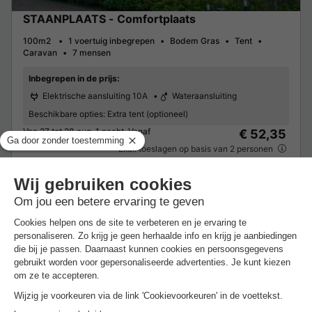
STAANPLAATS - Comfortplaats
100m2
1 voertuig inbegrepen
Bodem Gras
Tent
Caravan
7 mensen
Inbegrepen in de prijs:
Elektrische aansluiting 10A
Wateraansluiting
Beschikbare opties:
Extra tent (optioneel)
Van 27 tot 28 aug, 1 nacht, Vanaf
€ 52,35
Excl. toeslagen op basis van 2 personen
Zie aanbiedingen
Meer weten