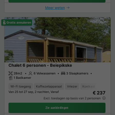
Meer weten
Gratis annuleren
Chalet 6 personen - Beiepikske
28m2
6 Volwassenen
3 Slaapkamers
1 Badkamer
Wi-Fi toegang
Koffiezetapparaat
Vriezer
Koelkast
Tuinmeub
Van 25 tot 27 sep, 2 nachten, Vanaf
€ 237
Excl. toeslagen op basis van 2 personen
Zie aanbiedingen