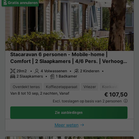
Gratis annuleren
Stacaravan 6 personen - Mobile-home |
Comfort | 2 Slaapkamers | 4/6 Pers. | Verhoogd
terras | Airconditioning.
29m2
4 Volwassenen
2 Kinderen
2 Slaapkamers
1 Badkamer
Overdekt terras
Koffiezetapparaat
Vriezer
Koelkast
Tuinmeu
Van 8 tot 10 sep, 2 nachten, Vanaf
€ 107,50
Excl. toeslagen op basis van 2 personen
Zie aanbiedingen
Meer weten