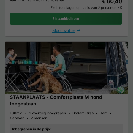
Van 22 tot 23 nov, 1 nacht, Vanaf
€ 60,40
Excl. toeslagen op basis van 2 personen
Zie aanbiedingen
Meer weten
STAANPLAATS - Comfortplaats M hond
toegestaan
100m2
1 voertuig inbegrepen
Bodem Gras
Tent
Caravan
7 mensen
Inbegrepen in de prijs: