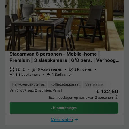
Stacaravan 8 personen - Mobile-home |
Premium | 3 slaapkamers | 6/8 pers. | Verhoogd
terras | Air-con.
32m2
6 Volwassenen
2 Kinderen
3 Slaapkamers
1 Badkamer
Half-overdekt terras
Koffiezetapparaat
Vaatwasser
Vriezer
K
Van 5 tot 7 sep, 2 nachten, Vanaf
€ 132,50
Excl. toeslagen op basis van 2 personen
Zie aanbiedingen
Meer weten