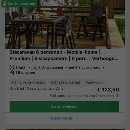
Gratis annuleren
Stacaravan 6 personen - Mobile-home |
Premium | 3 slaapkamers | 6 pers. | Verhoogd
terras | Air-con.
34m2
6 Volwassenen
3 Slaapkamers
1 Badkamer
Half-overdekt terras
Koffiezetapparaat
Vaatwasser
Vriezer
K
Van 8 tot 10 sep, 2 nachten, Vanaf
€ 122,50
Excl. toeslagen op basis van 2 personen
Zie aanbiedingen
Meer weten