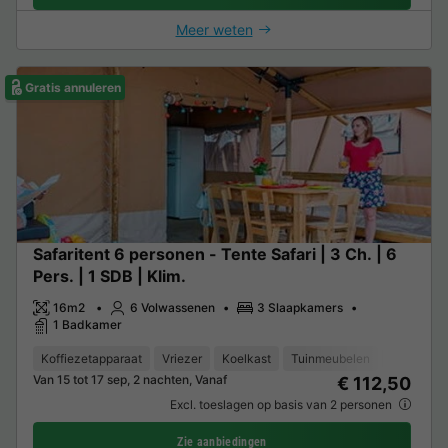
Meer weten
Gratis annuleren
Safaritent 6 personen - Tente Safari | 3 Ch. | 6
Pers. | 1 SDB | Klim.
16m2
6 Volwassenen
3 Slaapkamers
1 Badkamer
Koffiezetapparaat
Vriezer
Koelkast
Tuinmeubelen
Magnetro
Van 15 tot 17 sep, 2 nachten, Vanaf
€ 112,50
Excl. toeslagen op basis van 2 personen
Zie aanbiedingen