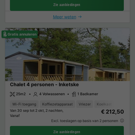
Zie aanbiedingen
Meer weten
Gratis annuleren
Chalet 4 personen - Inketske
25m2
4 Volwassenen
1 Badkamer
Wi-Fi toegang
Koffiezetapparaat
Vriezer
Koelkast
Tuinmeub
Van 30 sep tot 2 okt, 2 nachten,
€ 212,50
Vanaf
Excl. toeslagen op basis van 2 personen
Zie aanbiedingen