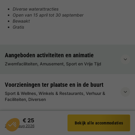
Diverse waterattracties
Open van 15 april tot 30 september
Bewaakt
Gratis
Aangeboden activiteiten en animatie
Zwemfaciliteiten, Amusement, Sport en Vrije Tijd
Voorzieningen ter plaatse en in de buurt
Sport & Wellnes, Winkels & Restaurants, Verhuur &
Faciliteiten, Diversen
Beoordelingen over Camping de Schatberg
€ 25
Bekijk alle accommodaties
Filter
★★★★★
29 - 30 aug 2026