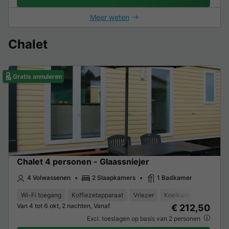
Meer weten
Chalet
Gratis annuleren
Chalet 4 personen - Glaassniejer
4 Volwassenen
2 Slaapkamers
1 Badkamer
Wi-Fi toegang
Koffiezetapparaat
Vriezer
Koelkast
Tuinmeub
Van 4 tot 6 okt, 2 nachten, Vanaf
€ 212,50
Excl. toeslagen op basis van 2 personen