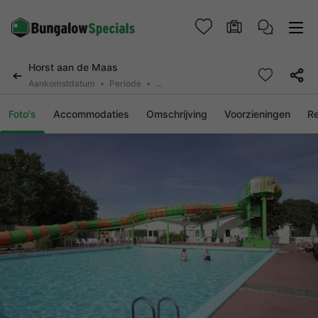
Horst aan de Maas
Aankomstdatum
Periode
2 personen, 0 huisdier
Foto's
Accommodaties
Omschrijving
Voorzieningen
R