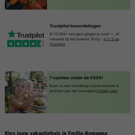
Trustpilot beoordelingen
Al 10.064+ reizigers gingen je voor! —
„Al
vakantie bij het boeken“
(Emy) ·
4.5 / 5 op
Trustpilot
7 nachten onder de €500!
Boek nu een voordelige zomervakantie &
profiteer aan het zwembad!
Ontdek meer
Kies jouw vakantiehuis in Emilia-Romagna