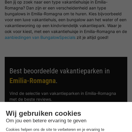
Ben jij op zoek naar een type vakantiehuisje in Emilia-
Romagna? Dan zijn er een verscheidenheid aan type
bungalows in Emilia-Romagna om te huren. Kies bijvoorbeeld
voor een luxe vakantiehuis, een bungalow aan het water of een
vakantiewoning op een kindvriendelijk vakantiepark. Waar je
ook voor kiest, met een vakantiehuisje in Emilia-Romagna en de
aanbiedingen van BungalowSpecials
zit je altijd goed!
Best beoordeelde vakantieparken in
Emilia-Romagna
.
Vind de selectie van vakantieparken in Emilia-Romagna
met de beste reviews.