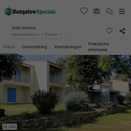
Zuid-corsica
Aankomstdatum
Periode
2 personen, 0 huisdier
Praktische
Foto's
Omschrijving
Voorzieningen
informatie
1/44