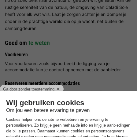
nu op zoek bent naar avontuur of gewoon wilt genieten van de
rustige sereniteit van de natuur, de omgeving van Caladi Sole
heeft voor elk wat wils. Laat je zorgen achter je en dompel je
onder in de prachtige wereld die op je wacht, net buiten de
campingdeuren.
Goed om
te weten
Voorkeuren
Voor voorkeuren zoals bijvoorbeeld de ligging van je
accommodatie kun je contact opnemen met de aanbieder.
Reserveren meerdere accommodaties
Reserveringen met meerdere accommodaties zijn pas
gegarandeerd wanneer u een factuur vanuit het park ontvangt.