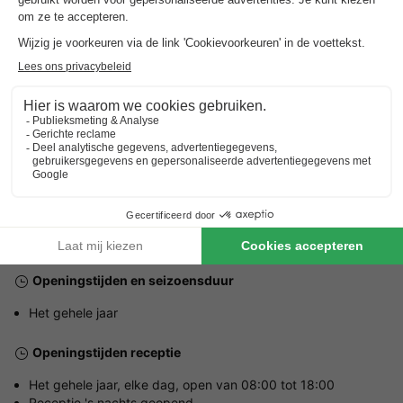
Adres
5 Route des Iles Sanguinaires - 20000 Ajaccio, Frankrijk
ALGEMENE INFORMATIE
Openingstijden en seizoensduur
Het gehele jaar
Openingstijden receptie
Het gehele jaar, elke dag, open van 08:00 tot 18:00
Receptie 's nachts geopend