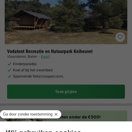
Vodatent Recreatie en Natuurpark Keiheuvel
Vlaanderen
,
Balen
Kaart
Kinderparadijs
Koel af bij het zwembad
Spannende fietscrossparcours.
Toon prijzen
7 nachten onder de €500!
Boek nu een voordelige zomervakantie &
profiteer aan het zwembad!
Ontdek meer