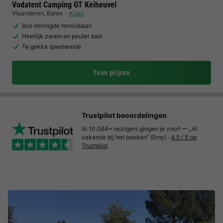
Vodatent Camping GT Keiheuvel
Vlaanderen
,
Balen
Kaart
Bos omringde tennisbaan
Heerlijk zwem en peuter bad
Te gekke speelweide
Toon prijzen
Trustpilot beoordelingen
Al 10.064+ reizigers gingen je voor! —
„Al
vakantie bij het boeken“
(Emy) ·
4.5 / 5 op
Trustpilot