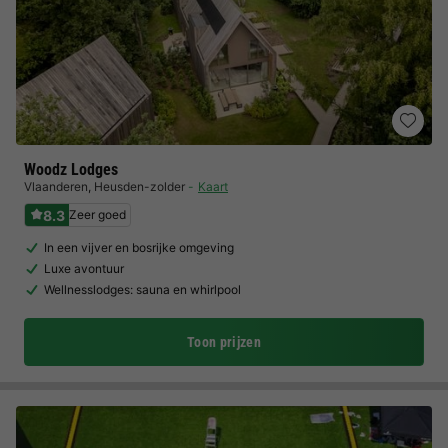
Woodz Lodges
Vlaanderen
,
Heusden-zolder
Kaart
8.3
Zeer goed
In een vijver en bosrijke omgeving
Luxe avontuur
Wellnesslodges: sauna en whirlpool
Toon prijzen