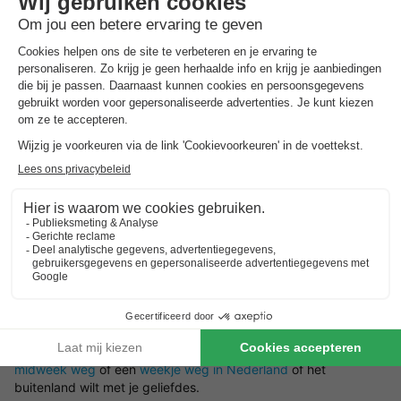
Kies jouw vakantiehuis in Vlaams-Brabant
Verblijf in een vakantiehuisje in Vlaams-Brabant naar
keuze
Een vakantiehuis in Vlaams-Brabant of bungalow is een
recreatiewoning dat men huurt om de vakantie door te
brengen. Een vakantiewoning beschikt over het algemeen over
een woonkamer, keuken, slaapkamer(s), een badkamer en een
tuin of terras om buiten te kunnen vertoeven. Benieuwd naar
welke bungalows in Vlaams-Brabant wij op BungalowSpecials
te bieden hebben? Op deze pagina vind je een een divers en
veelzijdig aanbod aan vakantiehuizen in Vlaams-Brabant.
Ideaal voor wanneer je een
goedkoop weekendje weg
,
midweek weg
of een
weekje weg in Nederland
of het
buitenland wilt met je geliefdes.