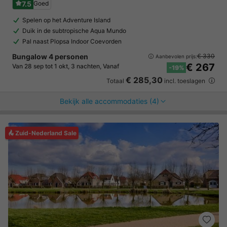
7.5
Goed
Spelen op het Adventure Island
Duik in de subtropische Aqua Mundo
Pal naast Plopsa Indoor Coevorden
Bungalow 4 personen
€ 330
Aanbevolen prijs:
€ 267
Van 28 sep tot 1 okt, 3 nachten, Vanaf
-19%
€ 285,30
Totaal
incl. toeslagen
Bekijk alle accommodaties (4)
Zuid-Nederland Sale