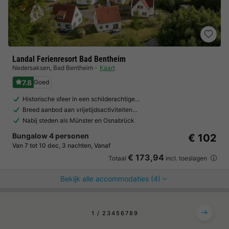
Landal Ferienresort Bad Bentheim
Nedersaksen
,
Bad Bentheim
Kaart
7.8
Goed
Historische sfeer in een schilderachtige…
Breed aanbod aan vrijetijdsactiviteiten…
Nabij steden als Münster en Osnabrück
Bungalow 4 personen
€ 102
Van 7 tot 10 dec, 3 nachten, Vanaf
€ 173,94
Totaal
incl. toeslagen
Bekijk alle accommodaties (4)
1
2
3
4
5
6
7
8
9