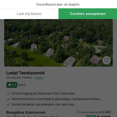
Landal Twenhaarsveld
Overijssel
,
Holten
Kaart
7.7
Goed
Directe ligging bij Nationaal Park Sallandse…
Verwarmd binnenzwembad & geweldige vrijetijdsactiviteiten…
Hondvriendelijk vakantiepark met speciale…
Bungalow 4 personen
€ 359
Aanbevolen prijs: