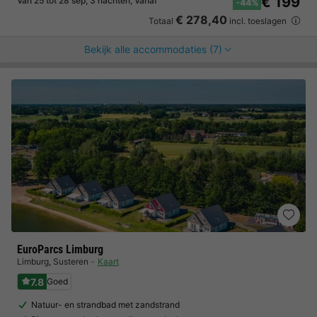
€ 199
Van 25 tot 28 sep, 3 nachten, Vanaf
-44%
€ 278,40
Totaal
incl. toeslagen
Bekijk alle accommodaties (7)
EuroParcs Limburg
Limburg
,
Susteren
Kaart
7.8
Goed
Natuur- en strandbad met zandstrand