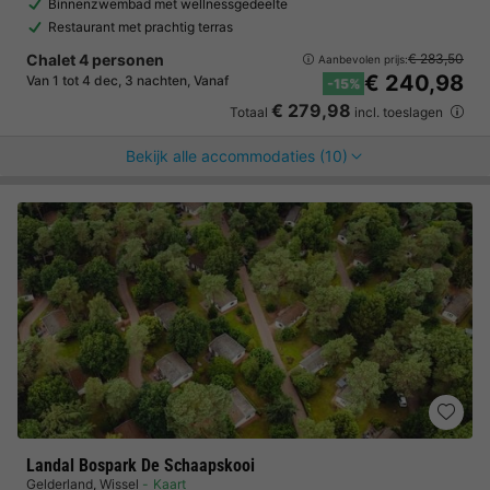
Binnenzwembad met wellnessgedeelte
Restaurant met prachtig terras
Chalet 4 personen
€ 283,50
Aanbevolen prijs:
€ 240,98
Van 1 tot 4 dec, 3 nachten, Vanaf
-15%
€ 279,98
Totaal
incl. toeslagen
Bekijk alle accommodaties (10)
Landal Bospark De Schaapskooi
Gelderland
,
Wissel
Kaart