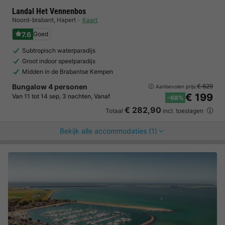
Landal Het Vennenbos
Noord-brabant
,
Hapert
Kaart
7.6
Goed
Subtropisch waterparadijs
Groot indoor speelparadijs
Midden in de Brabantse Kempen
Bungalow 4 personen
€ 629
Aanbevolen prijs:
€ 199
Van 11 tot 14 sep, 3 nachten, Vanaf
-68%
€ 282,90
Totaal
incl. toeslagen
Bekijk alle accommodaties (1)