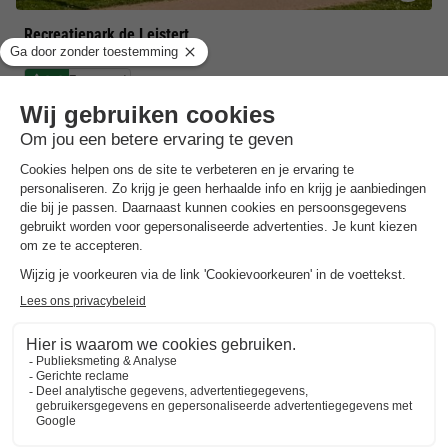
Recreatiepark de Leistert
Limburg
,
Roggel
Kaart
8.3
Zeer goed
Subtropisch zwembad met waterglijbanen en…
Gelegen in het hart van Middel-Limburg vlakbij…
Ruime keuze aan verblijven, het ideale park…
Bungalow 4 personen
€ 645
Aanbevolen prijs:
€ 483
Van 18 tot 21 sep, 3 nachten, Vanaf
-25%
€ 601,50
Totaal
incl. toeslagen
Bekijk alle accommodaties (4)
7 nachten onder de €500!
Boek nu een voordelige zomervakantie &
profiteer aan het zwembad!
Ontdek meer