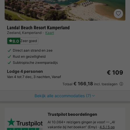
Landal Beach Resort Kamperland
Zeeland
,
Kamperland
Kaart
8.0
Zeer goed
Direct aan strand en zee
Rust en gezelligheid
Subtropische zwemparadijs
Lodge 4 personen
€ 109
Van 4 tot 7 dec, 3 nachten, Vanaf
€ 166,18
Totaal
incl. toeslagen
Bekijk alle accommodaties (7)
Trustpilot beoordelingen
Al 10.064+ reizigers gingen je voor! —
„Al
vakantie bij het boeken“
(Emy) ·
4.5 / 5 op