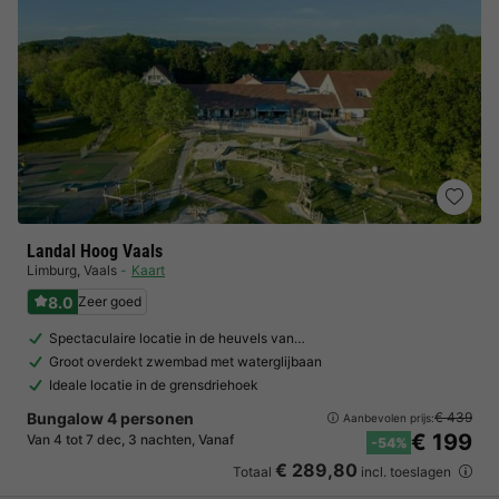
Landal Hoog Vaals
Limburg
,
Vaals
Kaart
8.0
Zeer goed
Spectaculaire locatie in de heuvels van…
Groot overdekt zwembad met waterglijbaan
Ideale locatie in de grensdriehoek
Bungalow 4 personen
€ 439
Aanbevolen prijs:
€ 199
Van 4 tot 7 dec, 3 nachten, Vanaf
-54%
€ 289,80
Totaal
incl. toeslagen