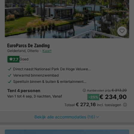
EuroParcs De Zanding
Gelderland
,
Otterlo
Kaart
7.7
Goed
Direct naast Nationaal Park De Hoge Veluwe…
Verwarmd binnenzwembad
Speeltuin binnen & buiten & entertainment…
Tent 4 personen
€ 313,20
Aanbevolen prijs:
€ 234,90
Van 1 tot 4 sep, 3 nachten, Vanaf
-25%
€ 272,16
Totaal
incl. toeslagen
Bekijk alle accommodaties (16)