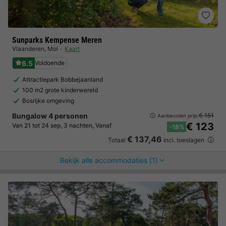
Sunparks Kempense Meren
Vlaanderen
,
Mol
Kaart
6.5
Voldoende
Attractiepark Bobbejaanland
100 m2 grote kinderwereld
Bosrijke omgeving
Bungalow 4 personen
€ 151
Aanbevolen prijs:
€ 123
Van 21 tot 24 sep, 3 nachten, Vanaf
-18%
€ 137,46
Totaal
incl. toeslagen
Bekijk alle accommodaties (1)