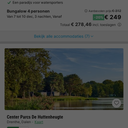
Een paradijs voor watersporters
Bungalow 4 personen
€ 312
Aanbevolen prijs:
€ 249
Van 7 tot 10 dec, 3 nachten, Vanaf
-20%
€ 278,46
Totaal
incl. toeslagen
Bekijk alle accommodaties (7)
Center Parcs De Huttenheugte
Drenthe
,
Dalen
Kaart