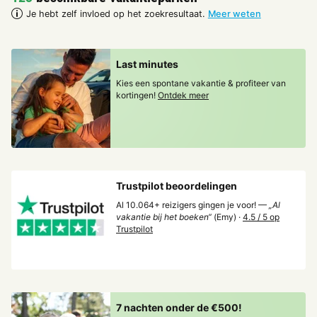
Je hebt zelf invloed op het zoekresultaat.
Meer weten
Last minutes
Kies een spontane vakantie & profiteer van
kortingen!
Ontdek meer
Trustpilot beoordelingen
Al 10.064+ reizigers gingen je voor! —
„Al
vakantie bij het boeken“
(Emy) ·
4.5 / 5 op
Trustpilot
7 nachten onder de €500!