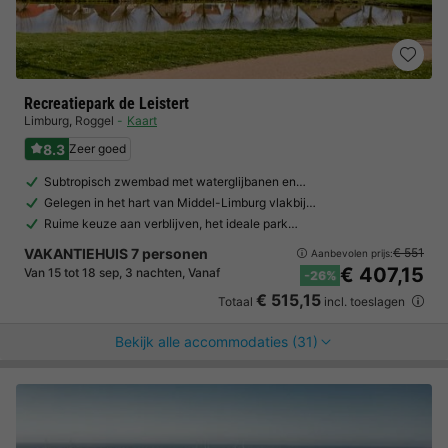
Recreatiepark de Leistert
Limburg
,
Roggel
Kaart
8.3
Zeer goed
Subtropisch zwembad met waterglijbanen en…
Gelegen in het hart van Middel-Limburg vlakbij…
Ruime keuze aan verblijven, het ideale park…
VAKANTIEHUIS 7 personen
€ 551
Aanbevolen prijs:
€ 407,15
Van 15 tot 18 sep, 3 nachten, Vanaf
-26%
€ 515,15
Totaal
incl. toeslagen
Bekijk alle accommodaties (31)