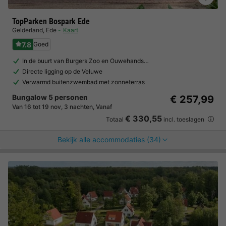
TopParken Bospark Ede
Gelderland
,
Ede
Kaart
7.8
Goed
In de buurt van Burgers Zoo en Ouwehands…
Directe ligging op de Veluwe
Verwarmd buitenzwembad met zonneterras
Bungalow 5 personen
€ 257,99
Van 16 tot 19 nov, 3 nachten, Vanaf
€ 330,55
Totaal
incl. toeslagen
Bekijk alle accommodaties (34)