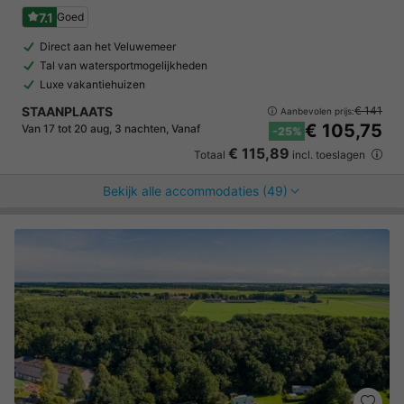
7.1
Goed
Direct aan het Veluwemeer
Tal van watersportmogelijkheden
Luxe vakantiehuizen
STAANPLAATS
€ 141
Aanbevolen prijs:
€ 105,75
Van 17 tot 20 aug, 3 nachten, Vanaf
-25%
€ 115,89
Totaal
incl. toeslagen
Bekijk alle accommodaties (49)