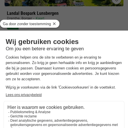
Landal Bospark Lunsbergen
Drenthe
,
Borger
Kaart
7.7
Goed
In de buurt van Slagharen
Overdekt zwembad met kinderbad
Natuurgebied Gieten-Borger
Chalet 4 personen
€ 78,56
Van 27 tot 30 nov, 3 nachten, Vanaf
€ 135,74
Totaal
incl. toeslagen
Bekijk alle accommodaties (7)
7 nachten onder de €500!
Boek nu een voordelige zomervakantie &
profiteer aan het zwembad!
Ontdek meer