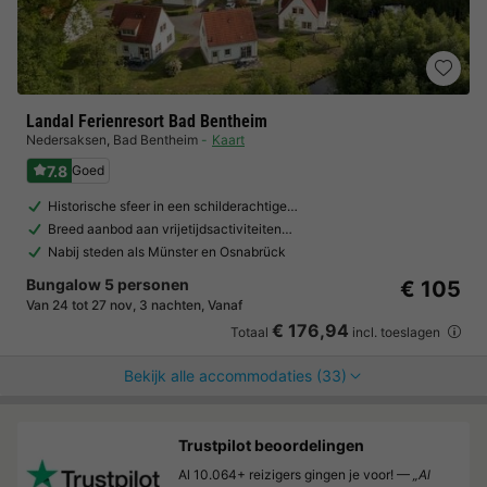
Landal Ferienresort Bad Bentheim
Nedersaksen
,
Bad Bentheim
Kaart
7.8
Goed
Historische sfeer in een schilderachtige…
Breed aanbod aan vrijetijdsactiviteiten…
Nabij steden als Münster en Osnabrück
Bungalow 5 personen
€ 105
Van 24 tot 27 nov, 3 nachten, Vanaf
€ 176,94
Totaal
incl. toeslagen
Bekijk alle accommodaties (33)
Trustpilot beoordelingen
Al 10.064+ reizigers gingen je voor! —
„Al