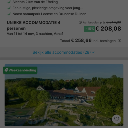
Slechts 2 km van de Efteling
Een rustige, plezierige omgeving voor jong…
Naast natuurpark Loonse en Drunense Duinen
UNIEKE ACCOMMODATIE 4
€ 244,80
Aanbevolen prijs:
€ 208,08
personen
-15%
Van 11 tot 14 nov, 3 nachten, Vanaf
€ 258,66
Totaal
incl. toeslagen
Bekijk alle accommodaties (28)
Weekaanbieding