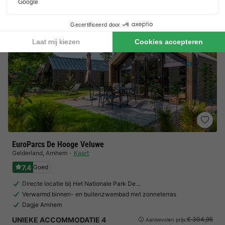
EuroParcs De Hooge Veluwe
Gelderland
,
Arnhem
Kaart
7.4
Goed
Directe locatie bij Het Nationale Park De…
Verwarmd binnen- en buitenzwembad met zonneterras
Dagje Arnhem
UNIEKE ACCOMMODATIE 4
€ 304,95
Aanbevolen prijs: