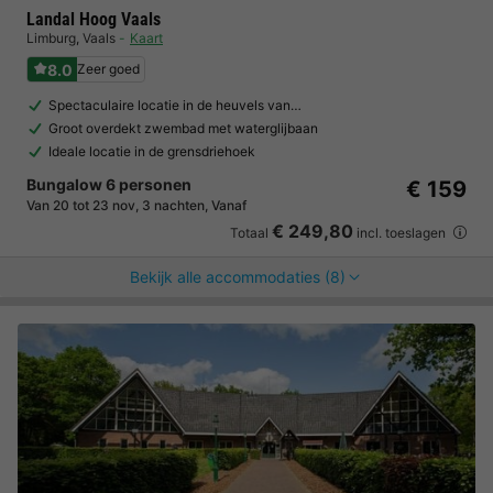
Landal Hoog Vaals
Limburg
,
Vaals
Kaart
8.0
Zeer goed
Spectaculaire locatie in de heuvels van…
Groot overdekt zwembad met waterglijbaan
Ideale locatie in de grensdriehoek
Bungalow 6 personen
€ 159
Van 20 tot 23 nov, 3 nachten, Vanaf
€ 249,80
Totaal
incl. toeslagen
Bekijk alle accommodaties (8)