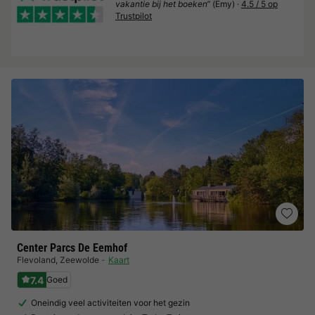
vakantie bij het boeken“
(Emy) ·
4.5 / 5 op
Trustpilot
Center Parcs De Eemhof
Flevoland
,
Zeewolde
Kaart
7.4
Goed
Oneindig veel activiteiten voor het gezin