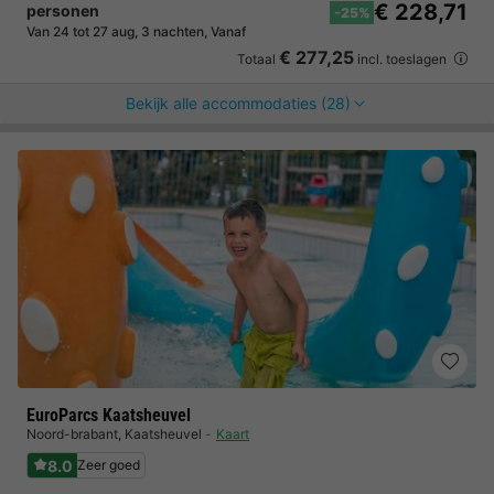
€ 228,71
personen
-25%
Van 24 tot 27 aug, 3 nachten, Vanaf
€ 277,25
Totaal
incl. toeslagen
Bekijk alle accommodaties (28)
EuroParcs Kaatsheuvel
Noord-brabant
,
Kaatsheuvel
Kaart
8.0
Zeer goed