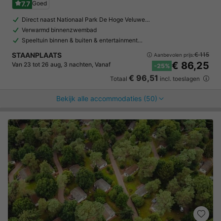
7.7
Goed
Direct naast Nationaal Park De Hoge Veluwe…
Verwarmd binnenzwembad
Speeltuin binnen & buiten & entertainment…
STAANPLAATS
€ 115
Aanbevolen prijs:
€ 86,25
Van 23 tot 26 aug, 3 nachten, Vanaf
-25%
€ 96,51
Totaal
incl. toeslagen
Bekijk alle accommodaties (50)