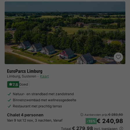
EuroParcs Limburg
Limburg
,
Susteren
Kaart
7.8
Goed
Natuur- en strandbad met zandstrand
Binnenzwembad met wellnessgedeelte
Restaurant met prachtig terras
Chalet 4 personen
€ 283,50
Aanbevolen prijs:
€ 240,98
Van 9 tot 12 nov, 3 nachten, Vanaf
-15%
€ 279,98
Totaal
incl. toeslagen