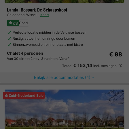
Landal Bospark De Schaapskooi
Gelderland
,
Wissel
Kaart
7.3
Goed
Perfecte locatie midden in de Veluwse bossen
Rustig, autovrij en omringd door bomen
Binnenzwembad en binnenplaats met bistro
Chalet 4 personen
€ 98
Van 30 okt tot 2 nov, 3 nachten, Vanaf
€ 153,14
Totaal
incl. toeslagen
Bekijk alle accommodaties (4)
Zuid-Nederland Sale