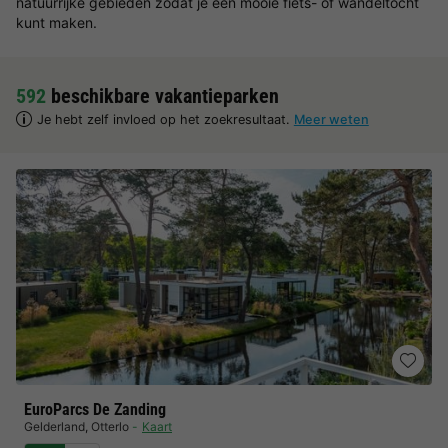
natuurrijke gebieden zodat je een mooie fiets- of wandeltocht
kunt maken.
592
beschikbare vakantieparken
Je hebt zelf invloed op het zoekresultaat.
Meer weten
EuroParcs De Zanding
Gelderland
,
Otterlo
Kaart