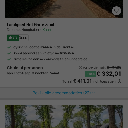
Landgoed Het Grote Zand
Drenthe
,
Hooghalen
Kaart
7.7
Goed
Idyllische locatie midden in de Drentse…
Breed aanbod aan vrijetijdsactiviteiten…
Grote keuze aan accommodatie en uitgebreide…
Chalet 4 personen
€ 407,35
Aanbevolen prijs:
€ 332,01
Van 1 tot 4 sep, 3 nachten, Vanaf
-18%
€ 411,01
Totaal
incl. toeslagen
Bekijk alle accommodaties (23)