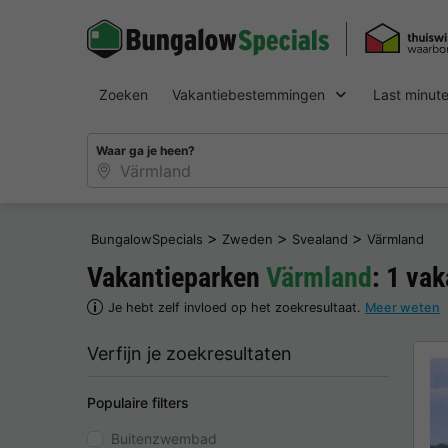
Zoeken
Vakantiebestemmingen
Last minut
Waar ga je heen?
>
>
>
BungalowSpecials
Zweden
Svealand
Värmland
Vakantieparken
Värmland
: 1 va
Je hebt zelf invloed op het zoekresultaat.
Meer weten
Verfijn je zoekresultaten
Populaire filters
Buitenzwembad