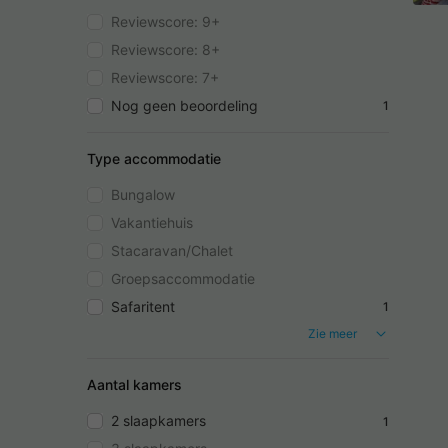
Reviewscore: 9+
Reviewscore: 8+
Reviewscore: 7+
Nog geen beoordeling
1
Type accommodatie
Bungalow
Vakantiehuis
Stacaravan/Chalet
Groepsaccommodatie
Safaritent
1
Zie meer
Aantal kamers
2 slaapkamers
1