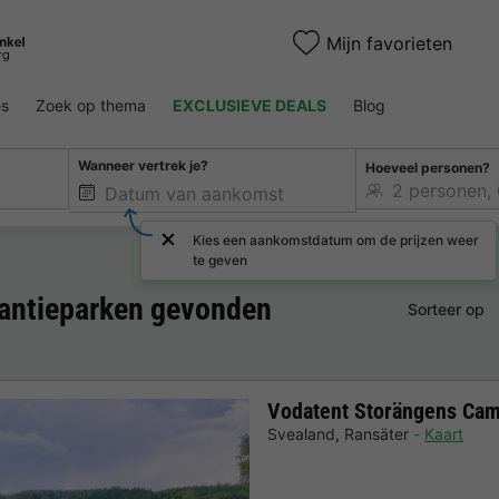
Mijn favorieten
es
Zoek op thema
EXCLUSIEVE DEALS
Blog
Wanneer vertrek je?
Hoeveel personen?
Kies een aankomstdatum om de prijzen weer
te geven
kantieparken gevonden
Sorteer op
Vodatent Storängens Ca
Svealand
,
Ransäter
Kaart