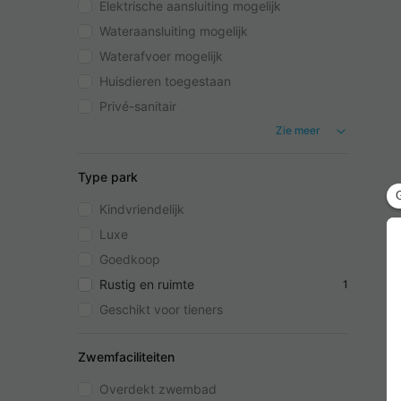
Elektrische aansluiting mogelijk
Wateraansluiting mogelijk
Waterafvoer mogelijk
Huisdieren toegestaan
Privé-sanitair
Zie meer
Type park
Kindvriendelijk
Luxe
Goedkoop
Rustig en ruimte
1
Geschikt voor tieners
Zwemfaciliteiten
Overdekt zwembad