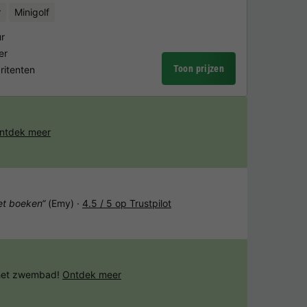
r
Minigolf
r
er
Toon prijzen
ritenten
ntdek meer
het boeken“
(Emy) ·
4.5 / 5 op Trustpilot
 het zwembad!
Ontdek meer