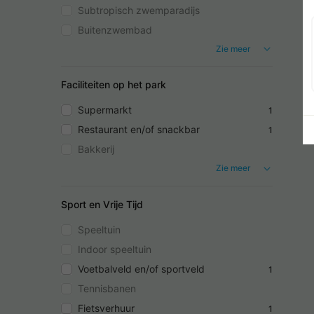
Subtropisch zwemparadijs
Buitenzwembad
Zie meer
Faciliteiten op het park
Supermarkt
1
Restaurant en/of snackbar
1
Bakkerij
Zie meer
Sport en Vrije Tijd
Speeltuin
Indoor speeltuin
Voetbalveld en/of sportveld
1
Tennisbanen
Fietsverhuur
1