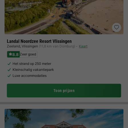
Landal Noordzee Resort Vlissingen
Zeeland
,
Vlissingen
(11,8 km van Domburg)
Kaart
8.8
Zeer goed
Het strand op 250 meter
Kleinschalig vakantiepark
Luxe accommodaties
Toon prijzen