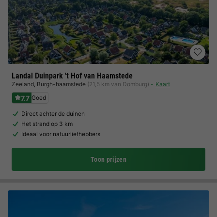
Landal Duinpark 't Hof van Haamstede
Zeeland
,
Burgh-haamstede
(21,5 km van Domburg)
Kaart
7.7
Goed
Direct achter de duinen
Het strand op 3 km
Ideaal voor natuurliefhebbers
Toon prijzen