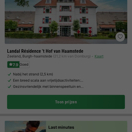
Landal Résidence 't Hof van Haamstede
Zeeland
,
Burgh-haamstede
(21,2 km van Domburg)
Kaart
7.9
Goed
Nabij het strand (2,5 km)
Een breed scala aan vrijetijdsactiviteiten:…
Gezinsvriendelijk met binnenspeeltuin en…
Toon prijzen
Last minutes