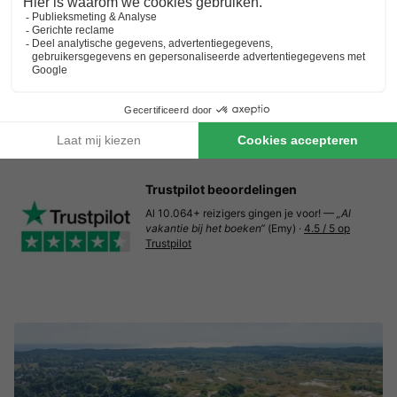
9.0
Uitstekend
Meest populaire toeristische attracties…
Unieke ligging vlakbij het strand
Zon-, strand- en zeegevoel
Toon prijzen
Trustpilot beoordelingen
Al 10.064+ reizigers gingen je voor! —
„Al
vakantie bij het boeken“
(Emy) ·
4.5 / 5 op
Trustpilot