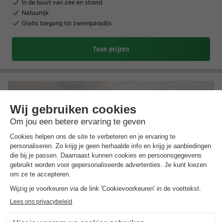
In de buurt van zee en strand
Natuurrijk
Gratis toegang tot zwemparadijs
Toon prijzen
EuroParcs De Zeeuwse Duinen
Zeeland
,
Westkapelle
(5 km van Domburg)
Kaart