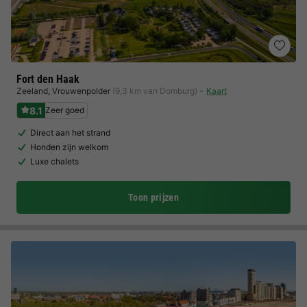
Fort den Haak
Zeeland
,
Vrouwenpolder
(9,3 km van Domburg)
Kaart
8.1
Zeer goed
Direct aan het strand
Honden zijn welkom
Luxe chalets
Toon prijzen