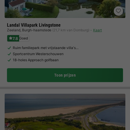
Landal Villapark Livingstone
Zeeland
,
Burgh-haamstede
(21,7 km van Domburg)
Kaart
7.8
Goed
Ruim familiepark met vrijstaande villa's…
Sportcentrum Westerschouwen
18-holes Approach golfbaan
Toon prijzen