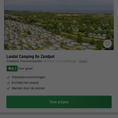
Landal Camping De Zandput
Zeeland
,
Vrouwenpolder
(8,3 km van Domburg)
Kaart
8.1
Zeer goed
Vrijetijdsvoorzieningen
Dichtbij het strand
Wandel door de duinen
Toon prijzen