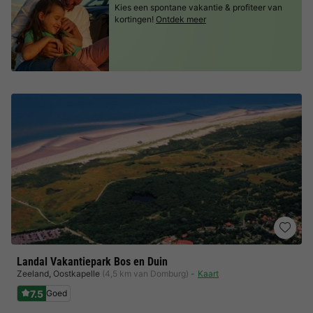
Kies een spontane vakantie & profiteer van
kortingen!
Ontdek meer
Landal Vakantiepark Bos en Duin
Zeeland
,
Oostkapelle
(4,5 km van Domburg)
Kaart
7.5
Goed