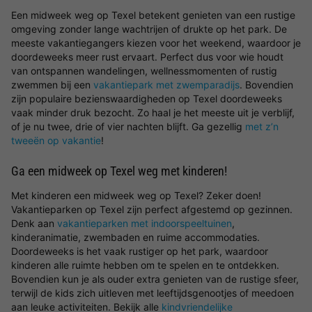
Een midweek weg op Texel betekent genieten van een rustige
omgeving zonder lange wachtrijen of drukte op het park. De
meeste vakantiegangers kiezen voor het weekend, waardoor je
doordeweeks meer rust ervaart. Perfect dus voor wie houdt
van ontspannen wandelingen, wellnessmomenten of rustig
zwemmen bij een
vakantiepark met zwemparadijs
. Bovendien
zijn populaire bezienswaardigheden op Texel doordeweeks
vaak minder druk bezocht. Zo haal je het meeste uit je verblijf,
of je nu twee, drie of vier nachten blijft. Ga gezellig
met z’n
tweeën op vakantie
!
Ga een midweek op Texel weg met kinderen!
Met kinderen een midweek weg op Texel? Zeker doen!
Vakantieparken op Texel zijn perfect afgestemd op gezinnen.
Denk aan
vakantieparken met indoorspeeltuinen
,
kinderanimatie, zwembaden en ruime accommodaties.
Doordeweeks is het vaak rustiger op het park, waardoor
kinderen alle ruimte hebben om te spelen en te ontdekken.
Bovendien kun je als ouder extra genieten van de rustige sfeer,
terwijl de kids zich uitleven met leeftijdsgenootjes of meedoen
aan leuke activiteiten. Bekijk alle
kindvriendelijke