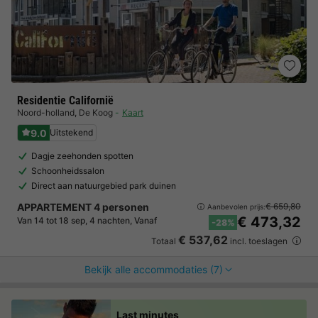
Residentie Californië
Noord-holland
,
De Koog
Kaart
9.0
Uitstekend
Dagje zeehonden spotten
Schoonheidssalon
Direct aan natuurgebied park duinen
APPARTEMENT 4 personen
€ 659,80
Aanbevolen prijs:
€ 473,32
Van 14 tot 18 sep, 4 nachten, Vanaf
-28%
€ 537,62
Totaal
incl. toeslagen
Bekijk alle accommodaties (7)
Last minutes