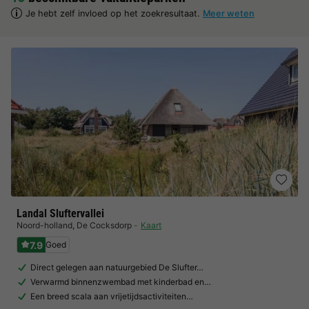
Je hebt zelf invloed op het zoekresultaat.
Meer weten
Landal Sluftervallei
Noord-holland
,
De Cocksdorp
Kaart
7.9
Goed
Direct gelegen aan natuurgebied De Slufter…
Verwarmd binnenzwembad met kinderbad en…
Een breed scala aan vrijetijdsactiviteiten…