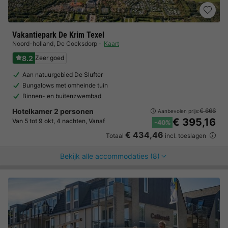
Vakantiepark De Krim Texel
Noord-holland
,
De Cocksdorp
Kaart
8.2
Zeer goed
Aan natuurgebied De Slufter
Bungalows met omheinde tuin
Binnen- en buitenzwembad
Hotelkamer 2 personen
€ 666
Aanbevolen prijs:
€ 395,16
Van 5 tot 9 okt, 4 nachten, Vanaf
-40%
€ 434,46
Totaal
incl. toeslagen
Bekijk alle accommodaties (8)