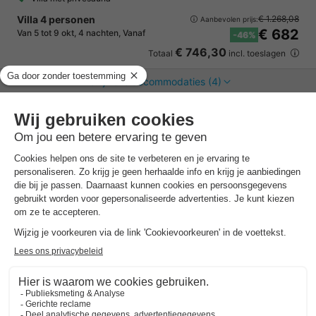
Villa 4 personen
€ 1.268,08
Aanbevolen prijs:
€ 682
Van 5 tot 9 okt, 4 nachten, Vanaf
-46%
€ 746,30
Totaal
incl. toeslagen
Bekijk alle accommodaties (4)
Texelcamping Loodsmansduin
Noord-holland
,
Den Hoorn
Kaart
8.2
Zeer goed