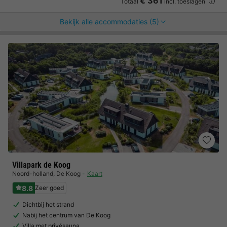
€ 361
Totaal
incl. toeslagen
Bekijk alle accommodaties (5)
Villapark de Koog
Noord-holland
,
De Koog
Kaart
8.8
Zeer goed
Dichtbij het strand
Nabij het centrum van De Koog
Villa met privésauna