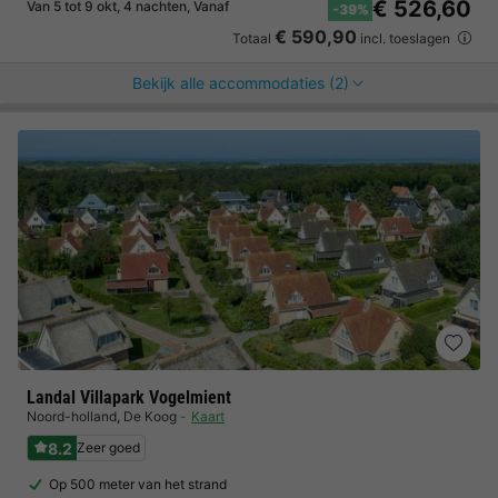
€ 526,60
Van 5 tot 9 okt, 4 nachten, Vanaf
-39%
€ 590,90
Totaal
incl. toeslagen
Bekijk alle accommodaties (2)
Landal Villapark Vogelmient
Noord-holland
,
De Koog
Kaart
8.2
Zeer goed
Op 500 meter van het strand