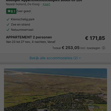
Noord-holland
,
De Koog
Kaart
8.1
Zeer goed
Kleinschalig park
Zee en strand
Natuurreservaat
APPARTEMENT 2 personen
€ 171,85
Van 23 tot 27 nov, 4 nachten, Vanaf
€ 253,05
Totaal
incl. toeslagen
Bekijk alle accommodaties (2)