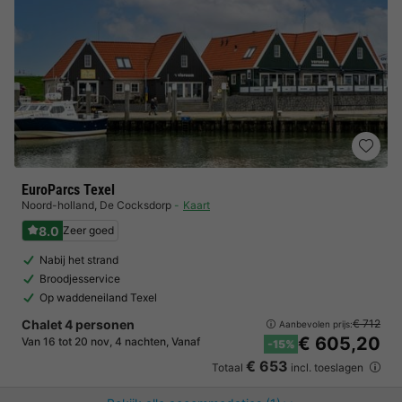
EuroParcs Texel
Noord-holland
,
De Cocksdorp
Kaart
8.0
Zeer goed
Nabij het strand
Broodjesservice
Op waddeneiland Texel
Chalet 4 personen
€ 712
Aanbevolen prijs:
€ 605,20
Van 16 tot 20 nov, 4 nachten, Vanaf
-15%
€ 653
Totaal
incl. toeslagen