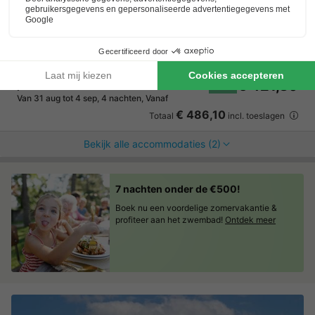
Gelegen in de duinen en op Texel
Unieke fietsomgeving
Ecomare
UNIEKE ACCOMMODATIE 2
€ 697,08
Aanbevolen prijs:
€ 421,80
personen
-39%
Van 31 aug tot 4 sep, 4 nachten, Vanaf
€ 486,10
Totaal
incl. toeslagen
Bekijk alle accommodaties (2)
7 nachten onder de €500!
Boek nu een voordelige zomervakantie &
profiteer aan het zwembad!
Ontdek meer