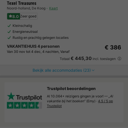
Texel Treasures
Noord-holland
,
De Koog
Kaart
8.0
Zeer goed
Kleinschalig
Energieneutraal
Rustig en prachtig gelegen locaties
VAKANTIEHUIS 4 personen
€ 386
Van 30 nov tot 4 dec, 4 nachten, Vanaf
€ 445,30
Totaal
incl. toeslagen
Bekijk alle accommodaties (23)
Trustpilot beoordelingen
Al 10.064+ reizigers gingen je voor! —
„Al
vakantie bij het boeken“
(Emy) ·
4.5 / 5 op
Trustpilot