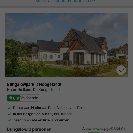
Bekijk alle accommodaties (1)
Bungalowpark 't Hoogelandt
Noord-holland
,
De Koog
Kaart
6.9
Voldoende
Direct aan Nationaal Park Duinen van Texel
In het bosgebied, vlakbij het strand!
Zeer complete en luxe landhuizen
Bungalow 6 personen
€ 864,04
Aanbevolen prijs: