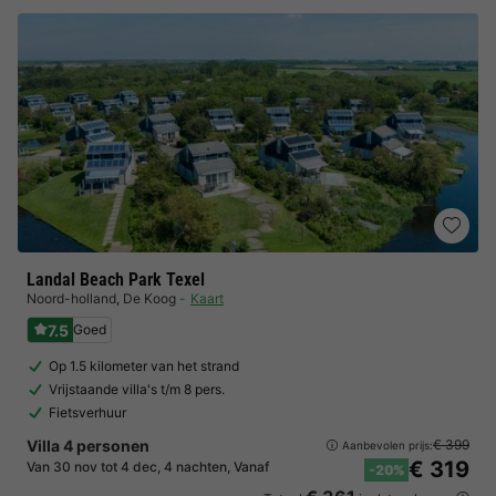
Landal Beach Park Texel
Noord-holland
,
De Koog
Kaart
7.5
Goed
Op 1.5 kilometer van het strand
Vrijstaande villa's t/m 8 pers.
Fietsverhuur
Villa 4 personen
€ 399
Aanbevolen prijs:
€ 319
Van 30 nov tot 4 dec, 4 nachten, Vanaf
-20%