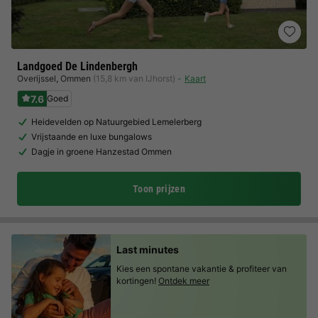
Landgoed De Lindenbergh
Overijssel
,
Ommen
(15,8 km van IJhorst)
Kaart
7.6
Goed
Heidevelden op Natuurgebied Lemelerberg
Vrijstaande en luxe bungalows
Dagje in groene Hanzestad Ommen
Toon prijzen
Last minutes
Kies een spontane vakantie & profiteer van
kortingen!
Ontdek meer