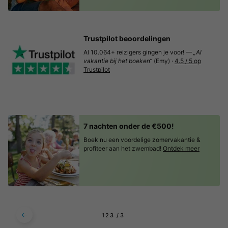
Trustpilot beoordelingen
Al 10.064+ reizigers gingen je voor! —
„Al
vakantie bij het boeken“
(Emy) ·
4.5 / 5 op
Trustpilot
7 nachten onder de €500!
Boek nu een voordelige zomervakantie &
profiteer aan het zwembad!
Ontdek meer
1
2
3