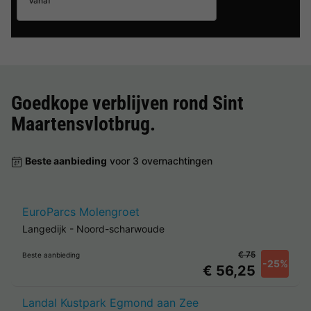
Vanaf
Goedkope verblijven rond
Sint
Maartensvlotbrug
.
Beste aanbieding
voor 3 overnachtingen
EuroParcs Molengroet
Langedijk
-
Noord-scharwoude
€ 75
Beste aanbieding
-25%
€ 56,25
Landal Kustpark Egmond aan Zee