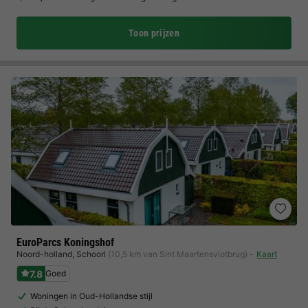
Toon prijzen
EuroParcs Koningshof
Noord-holland
,
Schoorl
(10,5 km van Sint Maartensvlotbrug)
Kaart
7.8
Goed
Woningen in Oud-Hollandse stijl