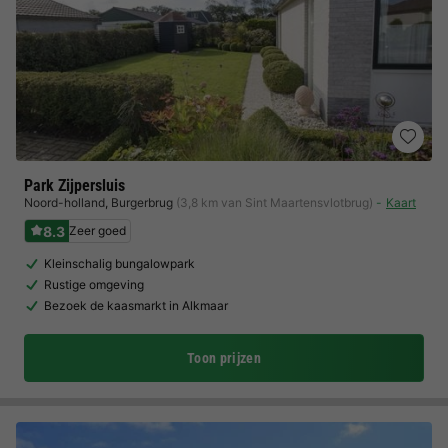
Park Zijpersluis
Noord-holland
,
Burgerbrug
(3,8 km van Sint Maartensvlotbrug)
Kaart
8.3
Zeer goed
Kleinschalig bungalowpark
Rustige omgeving
Bezoek de kaasmarkt in Alkmaar
Toon prijzen