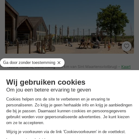
Vakantiepark de Nollen
Noord-holland
,
Callantsoog
(6,3 km van Sint Maartensvlotbrug)
Kaart
Slechts 2 km van het strand van Callantsoog
Speelzone met grote speeltuin & waterspetterplaats
Paviljoen8 met terras, live muziek & bingoavonden
Toon prijzen