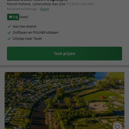
Noord-holland
,
Julianadorp Aan Zee
(11,9 km van Sint
Maartensvlotbrug)
Kaart
7.9
Goed
Aan het strand
Golfbaan en Pitch&Puttbaan
Uitstap naar Texel
Toon prijzen