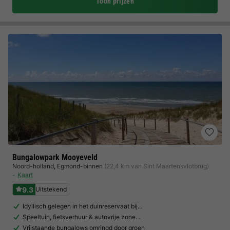
Toon prijzen
Bungalowpark Mooyeveld
Noord-holland
,
Egmond-binnen
(22,4 km van Sint Maartensvlotbrug)
Kaart
9.3
Uitstekend
Idyllisch gelegen in het duinreservaat bij…
Speeltuin, fietsverhuur & autovrije zone…
Vrijstaande bungalows omringd door groen