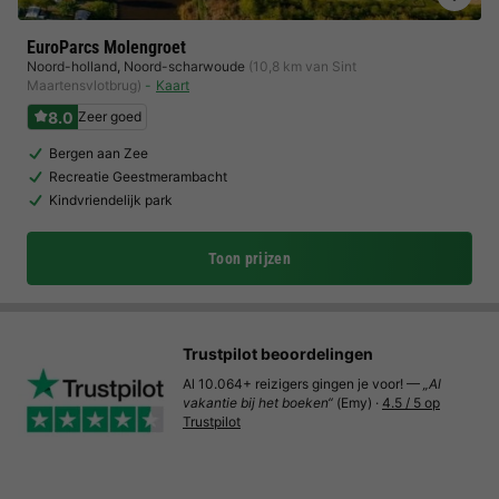
EuroParcs Molengroet
Noord-holland
,
Noord-scharwoude
(10,8 km van Sint
Maartensvlotbrug)
Kaart
8.0
Zeer goed
Bergen aan Zee
Recreatie Geestmerambacht
Kindvriendelijk park
Toon prijzen
Trustpilot beoordelingen
Al 10.064+ reizigers gingen je voor! —
„Al
vakantie bij het boeken“
(Emy) ·
4.5 / 5 op
Trustpilot