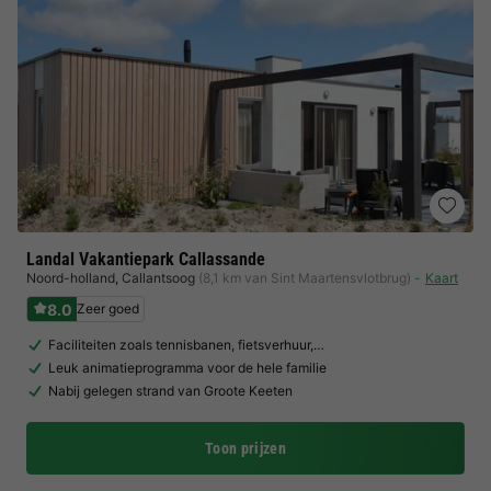
Landal Vakantiepark Callassande
Noord-holland
,
Callantsoog
(8,1 km van Sint Maartensvlotbrug)
Kaart
8.0
Zeer goed
Faciliteiten zoals tennisbanen, fietsverhuur,…
Leuk animatieprogramma voor de hele familie
Nabij gelegen strand van Groote Keeten
Toon prijzen