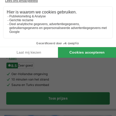
Campanula
Noord-holland
,
St. Maartenszee
(850 m van Sint Maartensvlotbrug)
Kaart
8.5
Zeer goed
Oer-Hollandse omgeving
10 minuten van het strand
Sauna en Turks stoombad
Toon prijzen