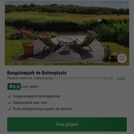
Bungalowpark de Buitenplaats
Noord-holland
,
Callantsoog
(6,7 km van Sint Maartensvlotbrug)
Kaart
8.8
Zeer goed
Gegarandeerd familieplezier
Natuuroase aan zee
Pure ontspanning tussen de duinen
Toon prijzen