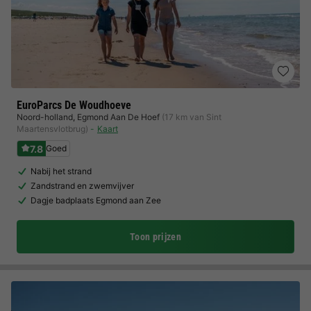
EuroParcs De Woudhoeve
Noord-holland
,
Egmond Aan De Hoef
(17 km van Sint
Maartensvlotbrug)
Kaart
7.8
Goed
Nabij het strand
Zandstrand en zwemvijver
Dagje badplaats Egmond aan Zee
Toon prijzen