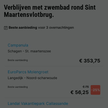
Verblijven met zwembad rond
Sint
Maartensvlotbrug
.
Beste aanbieding
voor 3 overnachtingen
Campanula
Schagen
-
St. maartenszee
€ 353,75
Beste aanbieding
EuroParcs Molengroet
Langedijk
-
Noord-scharwoude
€ 75
Beste aanbieding
-25%
€ 56,25
Landal Vakantiepark Callassande