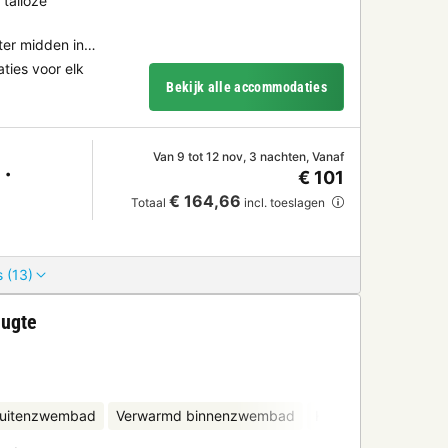
talloze
ater midden in…
ies voor elk
Bekijk alle accommodaties
Van 9 tot 12 nov, 3 nachten, Vanaf
€ 101
€ 164,66
Totaal
incl. toeslagen
 (13)
eugte
uitenzwembad
Verwarmd binnenzwembad
Kinderclub
Fietsv