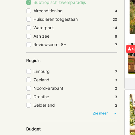
Subtropisch zwemparadijs
Airconditioning
4
Huisdieren toegestaan
20
Waterpark
14
Aan zee
6
Reviewscore: 8+
7
S
Regio's
Limburg
7
Zeeland
3
Noord-Brabant
3
Drenthe
3
Gelderland
2
Zie meer
Budget