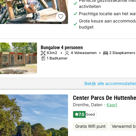
Perfecte gezinsvakantie met 
activiteiten
Prachtige locatie aan het w
Grote keuze aan accommodat
budget
Bungalow 4 personen
63m2
4 Volwassenen
2 Slaapkamers
1 Badkamer
Bekijk alle accommodaties
Center Parcs De Huttenh
Drenthe
,
Dalen
Kaart
7.5
Goed
Gratis Wifi punt
Verwarmd b