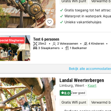
Gratis Wifi punt
Verwarmd 
Gratis toegang tot het attrac
Waterpret in waterpark Aqu
Unieke vakantiehuisjes
Tent 6 personen
pecial Slagharen
25m2
2 Volwassenen
4 Kinderen
3 Slaapkamers
1 Badkamer
Bekijk alle accommodaties
Landal Weerterbergen
Limburg
,
Weert
Kaart
8.0
Zeer goed
Gratis Wifi punt
Verwarmd b