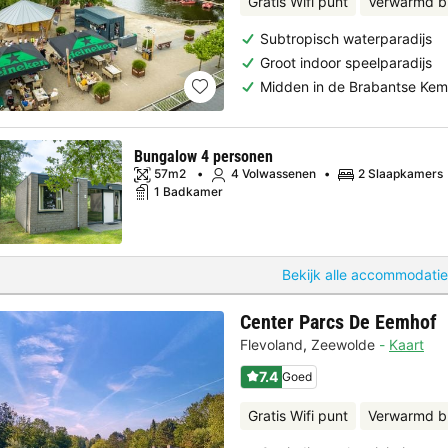
Gratis Wifi punt
Verwarmd 
Subtropisch waterparadijs
Groot indoor speelparadijs
Midden in de Brabantse Ke
Bungalow 4 personen
57m2
4 Volwassenen
2 Slaapkamers
1 Badkamer
Bekijk alle accommodatie
Center Parcs De Eemhof
Flevoland
,
Zeewolde
Kaart
7.4
Goed
Gratis Wifi punt
Verwarmd b