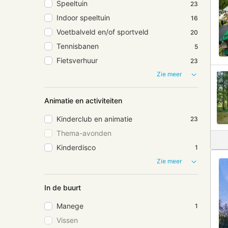
Speeltuin
23
Indoor speeltuin
16
Voetbalveld en/of sportveld
20
Tennisbanen
5
Fietsverhuur
23
Zie meer
Animatie en activiteiten
Kinderclub en animatie
23
Thema-avonden
Kinderdisco
1
Zie meer
In de buurt
Manege
1
Vissen