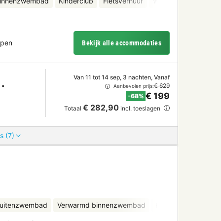
binnenzwembad
Kinderclub
Fietsverhuur
Waterattracties
Mi
mpen
Bekijk alle accommodaties
Van 11 tot 14 sep, 3 nachten, Vanaf
€ 629
Aanbevolen prijs:
€ 199
-68%
€ 282,90
Totaal
incl. toeslagen
s (7)
uitenzwembad
Verwarmd binnenzwembad
Kinderclub
Fietsv