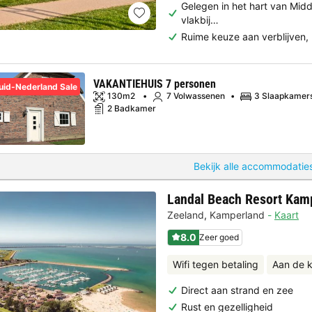
Gelegen in het hart van Mid
vlakbij…
Ruime keuze aan verblijven,
VAKANTIEHUIS 7 personen
uid-Nederland Sale
130m2
7 Volwassenen
3 Slaapkamer
2 Badkamer
Bekijk alle accommodaties
Landal Beach Resort Kam
Zeeland
,
Kamperland
Kaart
8.0
Zeer goed
Wifi tegen betaling
Aan de k
Direct aan strand en zee
Rust en gezelligheid