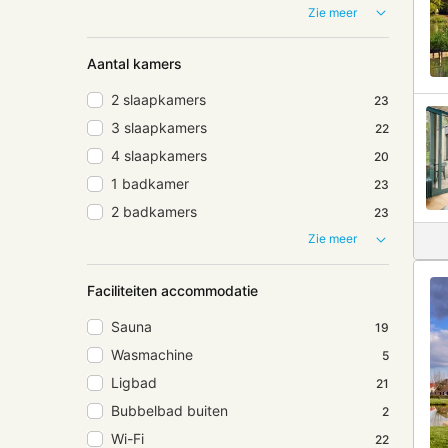
Zie meer
Aantal kamers
2 slaapkamers
23
3 slaapkamers
22
4 slaapkamers
20
1 badkamer
23
2 badkamers
23
Zie meer
Faciliteiten accommodatie
Sauna
19
Wasmachine
5
Ligbad
21
Bubbelbad buiten
2
Wi-Fi
22