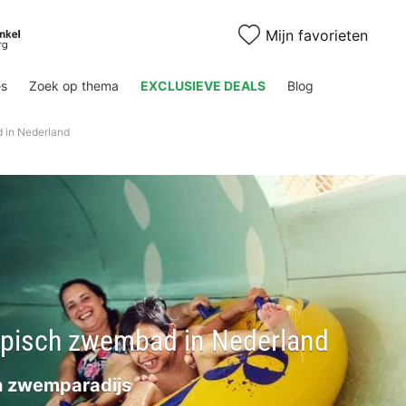
Mijn favorieten
es
Zoek op thema
EXCLUSIEVE DEALS
Blog
 in Nederland
opisch zwembad in Nederland
n zwemparadijs