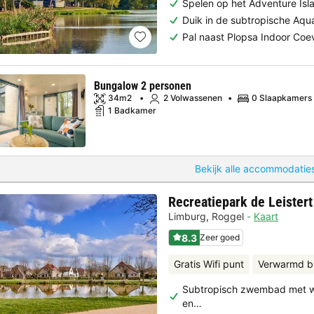
Spelen op het Adventure Isl
Duik in de subtropische Aq
Pal naast Plopsa Indoor Co
Bungalow 2 personen
34m2
2 Volwassenen
0 Slaapkamers
1 Badkamer
Bekijk alle accommodaties
Recreatiepark de Leistert
Limburg
,
Roggel
Kaart
8.3
Zeer goed
Gratis Wifi punt
Verwarmd b
Subtropisch zwembad met w
en…