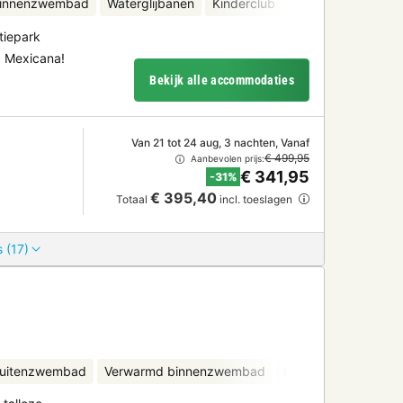
binnenzwembad
Waterglijbanen
Kinderclub
Fietsverhuur
Wat
tiepark
a Mexicana!
Bekijk alle accommodaties
Van 21 tot 24 aug, 3 nachten, Vanaf
€ 499,95
Aanbevolen prijs:
€ 341,95
-31%
€ 395,40
Totaal
incl. toeslagen
 (17)
uitenzwembad
Verwarmd binnenzwembad
Kinderclub
Fietsv