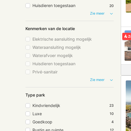
Huisdieren toegestaan
20
Zie meer
Kenmerken van de locatie
Z
Elektrische aansluiting mogelijk
Wateraansluiting mogelijk
Waterafvoer mogelijk
Huisdieren toegestaan
Privé-sanitair
Zie meer
Type park
Kindvriendelijk
23
Luxe
10
Goedkoop
4
Rustig en ruimte
12