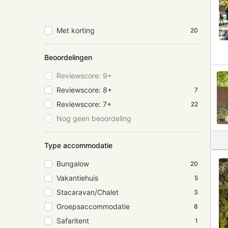
Met korting
20
Beoordelingen
Reviewscore: 9+
Reviewscore: 8+
7
Reviewscore: 7+
22
Nog geen beoordeling
Type accommodatie
Bungalow
20
Vakantiehuis
5
Stacaravan/Chalet
3
Groepsaccommodatie
8
Safaritent
1