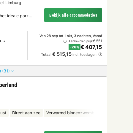
del-Limburg
Bekijk alle accommodaties
 het ideale park…
Van 28 sep tot 1 okt, 3 nachten, Vanaf
s
€ 551
Aanbevolen prijs:
€ 407,15
-26%
€ 515,15
Totaal
incl. toeslagen
 (31)
perland
ust
Direct aan zee
Verwarmd binnenzwembad
Kinderclub