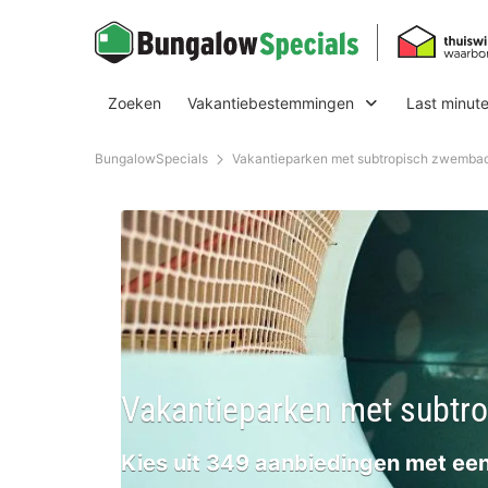
Zoeken
Vakantiebestemmingen
Last minut
BungalowSpecials
Vakantieparken met subtropisch zwembad
Vakantieparken met subtr
Kies uit 349 aanbiedingen met ee