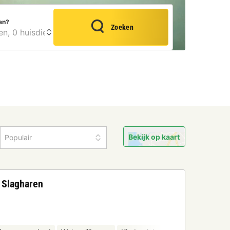
en?
Zoeken
Bekijk op kaart
Populair
k Slagharen