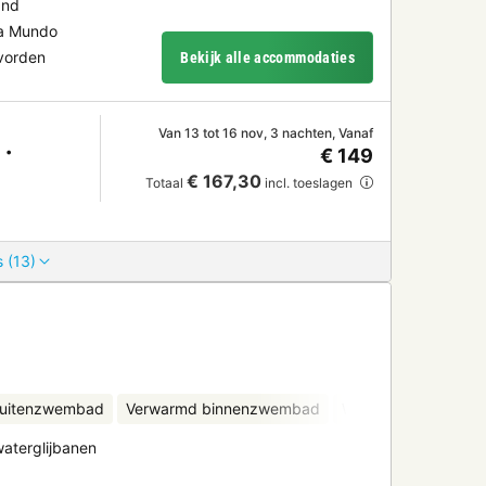
and
ua Mundo
evorden
Bekijk alle accommodaties
Van 13 tot 16 nov, 3 nachten, Vanaf
€ 149
€ 167,30
Totaal
incl. toeslagen
 (13)
uitenzwembad
Verwarmd binnenzwembad
Waterglijbanen
Ki
aterglijbanen