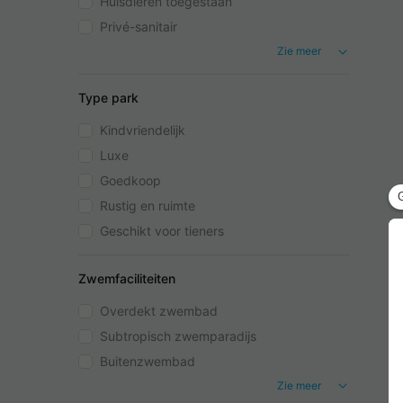
Huisdieren toegestaan
Privé-sanitair
Zie meer
Type park
Kindvriendelijk
Luxe
Goedkoop
Rustig en ruimte
Geschikt voor tieners
Zwemfaciliteiten
Overdekt zwembad
Subtropisch zwemparadijs
Buitenzwembad
Zie meer