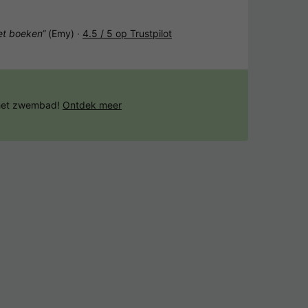
het boeken“
(Emy) ·
4.5 / 5 op Trustpilot
 het zwembad!
Ontdek meer