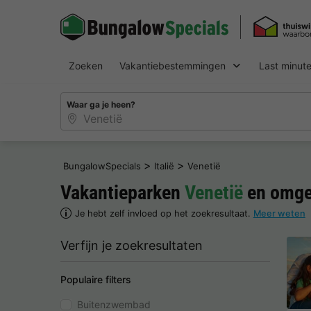
Zoeken
Vakantiebestemmingen
Last minut
Waar ga je heen?
>
>
BungalowSpecials
Italië
Venetië
Vakantieparken
Venetië
en omge
Je hebt zelf invloed op het zoekresultaat.
Meer weten
Verfijn je zoekresultaten
Populaire filters
Buitenzwembad