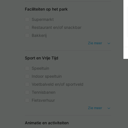
Faciliteiten op het park
Supermarkt
Restaurant en/of snackbar
Bakkerij
Zie meer
Sport en Vrije Tijd
Speeltuin
Indoor speeltuin
Voetbalveld en/of sportveld
Tennisbanen
Fietsverhuur
Zie meer
Animatie en activiteiten