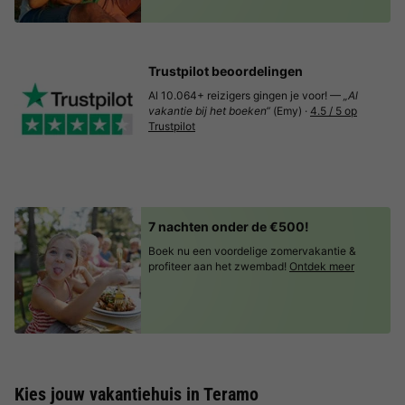
Trustpilot beoordelingen
Al 10.064+ reizigers gingen je voor! —
„Al
vakantie bij het boeken“
(Emy) ·
4.5 / 5 op
Trustpilot
7 nachten onder de €500!
Boek nu een voordelige zomervakantie &
profiteer aan het zwembad!
Ontdek meer
Kies jouw vakantiehuis in Teramo