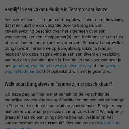
Verblijf in een vakantiehuisje in Teramo naar keuze
Een vakantiehuis in Teramo of bungalow is een recreatiewoning
dat men huurt om de vakantie door te brengen. Een
vakantiewoning beschikt over het algemeen over een
woonkamer, keuken, slaapkamer(s), een badkamer en een tuin
of terras om buiten te kunnen vertoeven. Benieuwd naar welke
bungalows in Teramo wij op BungalowSpecials te bieden
hebben? Op deze pagina vind je een een divers en veelzijdig
aanbod aan vakantiehuizen in Teramo. Ideaal voor wanneer je
een
goedkoop weekendje weg
,
midweek weg
of een
weekje
weg in Nederland
of het buitenland wilt met je geliefdes.
Welk soort bungalows in Teramo zijn er beschikbaar?
Op deze pagina filter je met gemak op de verschillende
mogelijke voorzieningen en/of faciliteiten om een vakantiehuisje
in Teramo te vinden die aansluit op jouw wensen. Ben je er nog
niet zeker van waar je precies naar op zoek bent? Wij helpen je
graag in Teramo een bungalow te boeken. Wil jij er op het
laatste moment even tussenuit? Kies dan voor een
last minute
vakantiehuisje
.