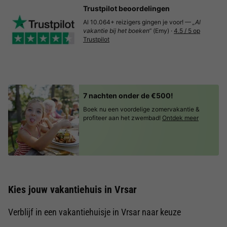
Trustpilot beoordelingen
Al 10.064+ reizigers gingen je voor! —
„Al
vakantie bij het boeken“
(Emy) ·
4.5 / 5 op
Trustpilot
7 nachten onder de €500!
Boek nu een voordelige zomervakantie &
profiteer aan het zwembad!
Ontdek meer
Kies jouw vakantiehuis in Vrsar
Verblijf in een vakantiehuisje in Vrsar naar keuze