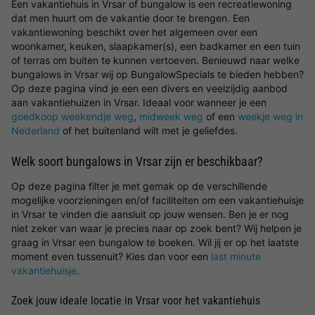
Een vakantiehuis in Vrsar of bungalow is een recreatiewoning
dat men huurt om de vakantie door te brengen. Een
vakantiewoning beschikt over het algemeen over een
woonkamer, keuken, slaapkamer(s), een badkamer en een tuin
of terras om buiten te kunnen vertoeven. Benieuwd naar welke
bungalows in Vrsar wij op BungalowSpecials te bieden hebben?
Op deze pagina vind je een een divers en veelzijdig aanbod
aan vakantiehuizen in Vrsar. Ideaal voor wanneer je een
goedkoop weekendje weg
,
midweek weg
of een
weekje weg in
Nederland
of het buitenland wilt met je geliefdes.
Welk soort bungalows in Vrsar zijn er beschikbaar?
Op deze pagina filter je met gemak op de verschillende
mogelijke voorzieningen en/of faciliteiten om een vakantiehuisje
in Vrsar te vinden die aansluit op jouw wensen. Ben je er nog
niet zeker van waar je precies naar op zoek bent? Wij helpen je
graag in Vrsar een bungalow te boeken. Wil jij er op het laatste
moment even tussenuit? Kies dan voor een
last minute
vakantiehuisje
.
Zoek jouw ideale locatie in Vrsar voor het vakantiehuis