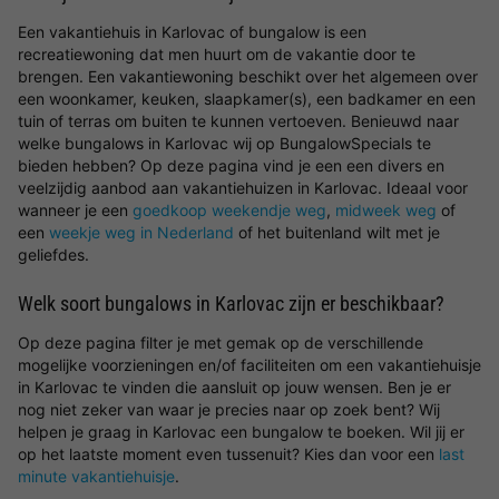
Een vakantiehuis in Karlovac of bungalow is een
recreatiewoning dat men huurt om de vakantie door te
brengen. Een vakantiewoning beschikt over het algemeen over
een woonkamer, keuken, slaapkamer(s), een badkamer en een
tuin of terras om buiten te kunnen vertoeven. Benieuwd naar
welke bungalows in Karlovac wij op BungalowSpecials te
bieden hebben? Op deze pagina vind je een een divers en
veelzijdig aanbod aan vakantiehuizen in Karlovac. Ideaal voor
wanneer je een
goedkoop weekendje weg
,
midweek weg
of
een
weekje weg in Nederland
of het buitenland wilt met je
geliefdes.
Welk soort bungalows in Karlovac zijn er beschikbaar?
Op deze pagina filter je met gemak op de verschillende
mogelijke voorzieningen en/of faciliteiten om een vakantiehuisje
in Karlovac te vinden die aansluit op jouw wensen. Ben je er
nog niet zeker van waar je precies naar op zoek bent? Wij
helpen je graag in Karlovac een bungalow te boeken. Wil jij er
op het laatste moment even tussenuit? Kies dan voor een
last
minute vakantiehuisje
.