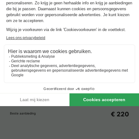
Kroatië
-
Centraal kroatië
-
Karlovac
€ 220
Beste aanbieding
Verblijven met zwembad rond
Karlovac
.
Beste aanbieding
voor 3 overnachtingen
Vodatent Camping Sretanwolf
Kroatië
-
Centraal kroatië
-
Karlovac
€ 220
Beste aanbieding