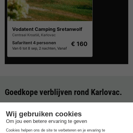
Vodatent Camping Sretanwolf
Centraal Kroatië
,
Karlovac
Safaritent 4 personen
€ 160
Van 6 tot 8 sep, 2 nachten, Vanaf
Goedkope verblijven rond
Karlovac
.
Beste aanbieding
voor 3 overnachtingen
Vodatent Camping Sretanwolf