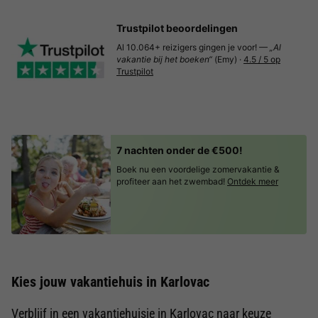
Trustpilot beoordelingen
Al 10.064+ reizigers gingen je voor! —
„Al
vakantie bij het boeken“
(Emy) ·
4.5 / 5 op
Trustpilot
7 nachten onder de €500!
Boek nu een voordelige zomervakantie &
profiteer aan het zwembad!
Ontdek meer
Kies jouw vakantiehuis in Karlovac
Verblijf in een vakantiehuisje in Karlovac naar keuze