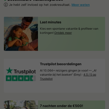
Je hebt zelf invloed op het zoekresultaat.
Meer weten
Last minutes
Kies een spontane vakantie & profiteer van
kortingen!
Ontdek meer
Trustpilot beoordelingen
Al 10.064+ reizigers gingen je voor! —
„Al
vakantie bij het boeken“
(Emy) ·
4.5 / 5 op
Trustpilot
7 nachten onder de €500!