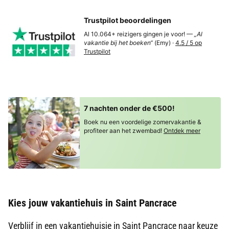
Trustpilot beoordelingen
Al 10.064+ reizigers gingen je voor! —
„Al
vakantie bij het boeken“
(Emy) ·
4.5 / 5 op
Trustpilot
7 nachten onder de €500!
Boek nu een voordelige zomervakantie &
profiteer aan het zwembad!
Ontdek meer
Kies jouw vakantiehuis in Saint Pancrace
Verblijf in een vakantiehuisje in Saint Pancrace naar keuze