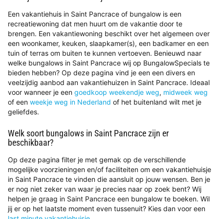
Een vakantiehuis in Saint Pancrace of bungalow is een
recreatiewoning dat men huurt om de vakantie door te
brengen. Een vakantiewoning beschikt over het algemeen over
een woonkamer, keuken, slaapkamer(s), een badkamer en een
tuin of terras om buiten te kunnen vertoeven. Benieuwd naar
welke bungalows in Saint Pancrace wij op BungalowSpecials te
bieden hebben? Op deze pagina vind je een een divers en
veelzijdig aanbod aan vakantiehuizen in Saint Pancrace. Ideaal
voor wanneer je een
goedkoop weekendje weg
,
midweek weg
of een
weekje weg in Nederland
of het buitenland wilt met je
geliefdes.
Welk soort bungalows in Saint Pancrace zijn er
beschikbaar?
Op deze pagina filter je met gemak op de verschillende
mogelijke voorzieningen en/of faciliteiten om een vakantiehuisje
in Saint Pancrace te vinden die aansluit op jouw wensen. Ben je
er nog niet zeker van waar je precies naar op zoek bent? Wij
helpen je graag in Saint Pancrace een bungalow te boeken. Wil
jij er op het laatste moment even tussenuit? Kies dan voor een
last minute vakantiehuisje
.