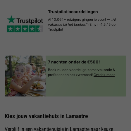
Trustpilot beoordelingen
Al 10.064+ reizigers gingen je voor! —
„Al
vakantie bij het boeken“
(Emy) ·
4.5 / 5 op
Trustpilot
7 nachten onder de €500!
Boek nu een voordelige zomervakantie &
profiteer aan het zwembad!
Ontdek meer
Kies jouw vakantiehuis in Lamastre
Verblijf in een vakantiehuisje in Lamastre naar keuze