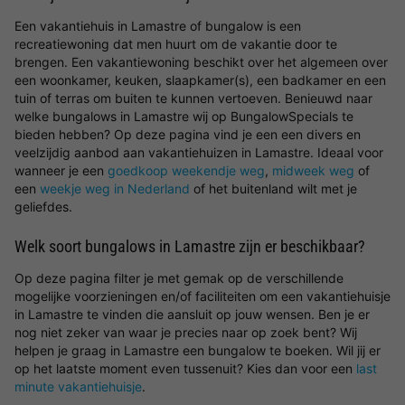
Een vakantiehuis in Lamastre of bungalow is een
recreatiewoning dat men huurt om de vakantie door te
brengen. Een vakantiewoning beschikt over het algemeen over
een woonkamer, keuken, slaapkamer(s), een badkamer en een
tuin of terras om buiten te kunnen vertoeven. Benieuwd naar
welke bungalows in Lamastre wij op BungalowSpecials te
bieden hebben? Op deze pagina vind je een een divers en
veelzijdig aanbod aan vakantiehuizen in Lamastre. Ideaal voor
wanneer je een
goedkoop weekendje weg
,
midweek weg
of
een
weekje weg in Nederland
of het buitenland wilt met je
geliefdes.
Welk soort bungalows in Lamastre zijn er beschikbaar?
Op deze pagina filter je met gemak op de verschillende
mogelijke voorzieningen en/of faciliteiten om een vakantiehuisje
in Lamastre te vinden die aansluit op jouw wensen. Ben je er
nog niet zeker van waar je precies naar op zoek bent? Wij
helpen je graag in Lamastre een bungalow te boeken. Wil jij er
op het laatste moment even tussenuit? Kies dan voor een
last
minute vakantiehuisje
.