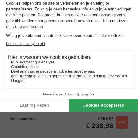
Frankrijk
-
Rhône-alpes
-
Gluiras
€ 258,87
Beste aanbieding
-7%
€ 238,98
Verblijven met zwembad rond
Lamastre
.
Beste aanbieding
voor 3 overnachtingen
Vodatent Camping l'Ardéchois
Frankrijk
-
Rhône-alpes
-
Gluiras
€ 258,87
Beste aanbieding
-7%
€ 238,98