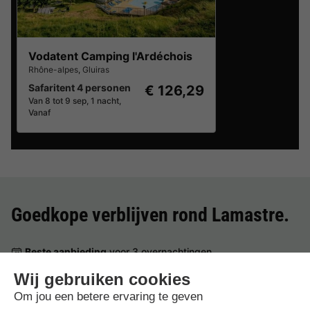
Vodatent Camping l'Ardéchois
Rhône-alpes
,
Gluiras
Safaritent 4 personen
€ 126,29
Van 8 tot 9 sep, 1 nacht,
Vanaf
Goedkope verblijven rond
Lamastre
.
Beste aanbieding
voor 3 overnachtingen
Vodatent Camping l'Ardéchois