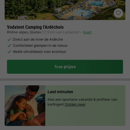
Vodatent Camping l'Ardéchois
Rhône-alpes
,
Gluiras
(17,9 km van Lamastre)
Kaart
Direct aan de rivier de Ardèche
Comfortabel glampen in de natuur
Ideale uitvalsbasis voor avontuur
Toon prijzen
Last minutes
Kies een spontane vakantie & profiteer van
kortingen!
Ontdek meer