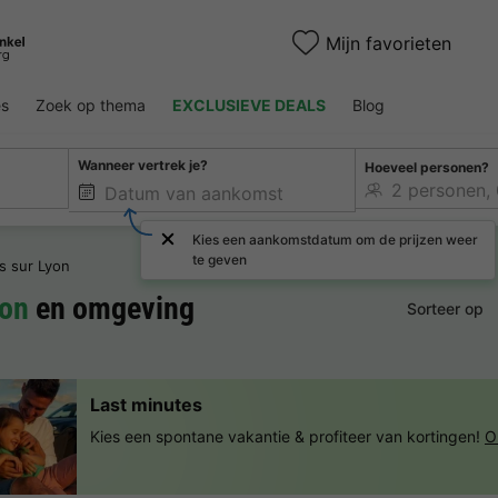
Mijn favorieten
es
Zoek op thema
EXCLUSIEVE DEALS
Blog
Wanneer vertrek je?
Hoeveel personen?
Kies een aankomstdatum om de prijzen weer
te geven
s sur Lyon
yon
en omgeving
Sorteer op
Last minutes
Kies een spontane vakantie & profiteer van kortingen!
O