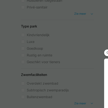
Huisdieren toegestaan
Privé-sanitair
Zie meer
Type park
Kindvriendelijk
Luxe
Goedkoop
Rustig en ruimte
Geschikt voor tieners
Zwemfaciliteiten
Overdekt zwembad
Subtropisch zwemparadijs
Buitenzwembad
Zie meer