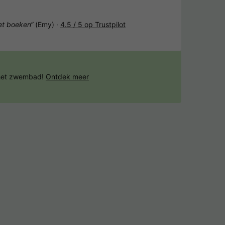
het boeken“
(Emy) ·
4.5 / 5 op Trustpilot
 het zwembad!
Ontdek meer