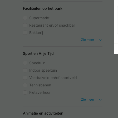
Faciliteiten op het park
Supermarkt
Restaurant en/of snackbar
Bakkerij
Zie meer
Sport en Vrije Tijd
Speeltuin
Indoor speeltuin
Voetbalveld en/of sportveld
Tennisbanen
Fietsverhuur
Zie meer
Animatie en activiteiten