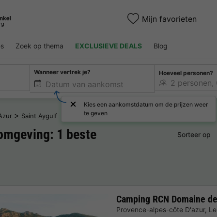
Mijn favorieten
es
Zoek op thema
EXCLUSIEVE DEALS
Blog
Wanneer vertrek je?
Hoeveel personen?
Kies een aankomstdatum om de prijzen weer
te geven
>
Azur
Saint Aygulf
omgeving: 1 beste
Sorteer op
Camping RCN Domaine de 
Provence-alpes-côte D'azur
,
Le