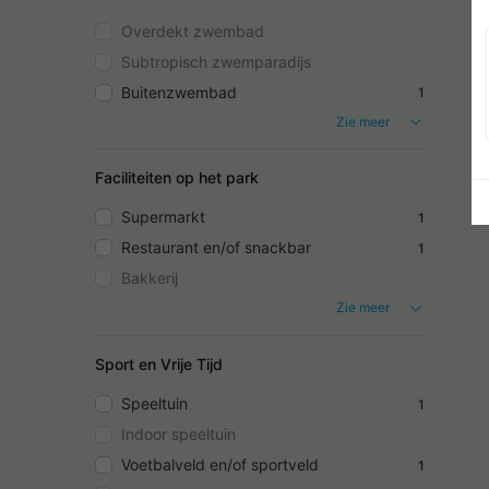
Overdekt zwembad
Subtropisch zwemparadijs
Buitenzwembad
1
Zie meer
Faciliteiten op het park
Supermarkt
1
Restaurant en/of snackbar
1
Bakkerij
Zie meer
Sport en Vrije Tijd
Speeltuin
1
Indoor speeltuin
Voetbalveld en/of sportveld
1