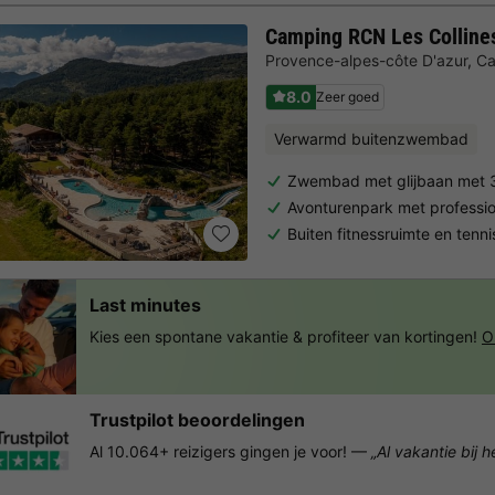
Camping RCN Les Collines
Provence-alpes-côte D'azur
,
Ca
8.0
Zeer goed
Verwarmd buitenzwembad
Zwembad met glijbaan met 3
Avonturenpark met professio
Buiten fitnessruimte en tenn
Last minutes
Kies een spontane vakantie & profiteer van kortingen!
O
Trustpilot beoordelingen
Al 10.064+ reizigers gingen je voor! —
„Al vakantie bij 