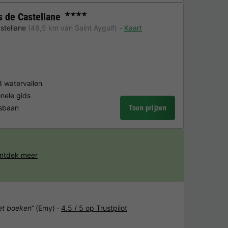
 de Castellane
★★★★
stellane
(48,5 km van Saint Aygulf)
Kaart
 watervallen
nele gids
isbaan
Toon prijzen
ntdek meer
het boeken“
(Emy) ·
4.5 / 5 op Trustpilot