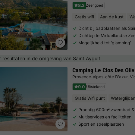
8.2
Zeer goed
Gratis wifi
Aan de kust
Wa
Dicht bij badplaatsen als Sa
Dichtbij de Middellandse Ze
Mogelijkheid tot 'glamping'.
 resultaten in de omgeving van Saint Aygulf
Camping Le Clos Des Oliv
Provence-alpes-côte D'azur
,
Vi
9.0
Uitstekend
Gratis Wifi punt
Waterglijba
Prachtig 600m² zwembad &
Multiservices en faciliteiten
Sport en speelplaatsen