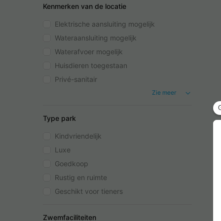
Kenmerken van de locatie
Elektrische aansluiting mogelijk
Wateraansluiting mogelijk
Waterafvoer mogelijk
Huisdieren toegestaan
Privé-sanitair
Zie meer
Type park
Kindvriendelijk
Luxe
Goedkoop
Rustig en ruimte
Geschikt voor tieners
Zwemfaciliteiten