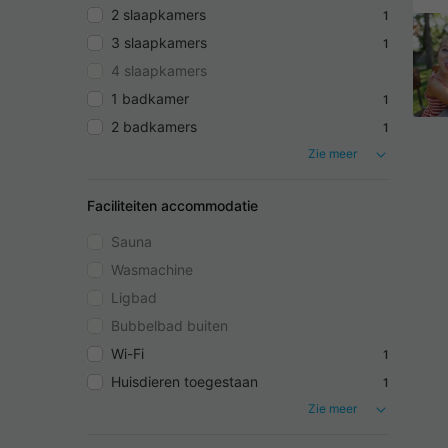
2 slaapkamers
1
3 slaapkamers
1
4 slaapkamers
1 badkamer
1
2 badkamers
1
Zie meer
Faciliteiten accommodatie
Sauna
Wasmachine
Ligbad
Bubbelbad buiten
Wi-Fi
1
Huisdieren toegestaan
1
Zie meer