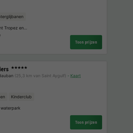
terglijbanen
int Tropez en…
e
Toon prijzen
iers
★★★★★
dauban
(25,3 km van Saint Aygulf)
Kaart
nen
Kinderclub
 waterpark
Toon prijzen