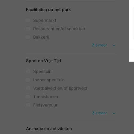
Faciliteiten op het park
Supermarkt
Restaurant en/of snackbar
Bakkerij
Zie meer
Sport en Vrije Tijd
Speeltuin
Indoor speeltuin
Voetbalveld en/of sportveld
Tennisbanen
Fietsverhuur
Zie meer
Animatie en activiteiten