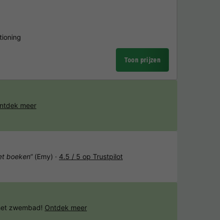
tioning
Toon prijzen
ntdek meer
het boeken“
(Emy) ·
4.5 / 5 op Trustpilot
 het zwembad!
Ontdek meer