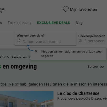
Mijn favorieten
es
Zoek op thema
EXCLUSIEVE DEALS
Blog
Wanneer vertrek je?
Hoeveel personen?
Kies een aankomstdatum om de prijzen weer
te geven
>
Azur
Greoux les Bains
s
en omgeving
Sorteer op
tgelijke of nabijgelegen resultaten die je misschien interess
Le clos de Chartreuse
Provence-alpes-côte D'azur
,
Ai