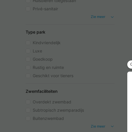
Huisdieren toegestaan
Privé-sanitair
Zie meer
Type park
Kindvriendelijk
Luxe
Goedkoop
Rustig en ruimte
Geschikt voor tieners
Zwemfaciliteiten
Overdekt zwembad
Subtropisch zwemparadijs
Buitenzwembad
Zie meer