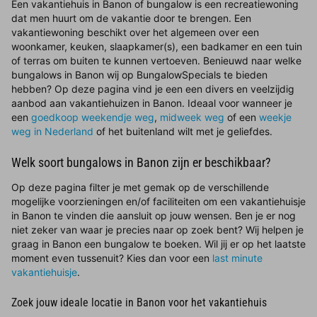
Een vakantiehuis in Banon of bungalow is een recreatiewoning
dat men huurt om de vakantie door te brengen. Een
vakantiewoning beschikt over het algemeen over een
woonkamer, keuken, slaapkamer(s), een badkamer en een tuin
of terras om buiten te kunnen vertoeven. Benieuwd naar welke
bungalows in Banon wij op BungalowSpecials te bieden
hebben? Op deze pagina vind je een een divers en veelzijdig
aanbod aan vakantiehuizen in Banon. Ideaal voor wanneer je
een
goedkoop weekendje weg
,
midweek weg
of een
weekje
weg in Nederland
of het buitenland wilt met je geliefdes.
Welk soort bungalows in Banon zijn er beschikbaar?
Op deze pagina filter je met gemak op de verschillende
mogelijke voorzieningen en/of faciliteiten om een vakantiehuisje
in Banon te vinden die aansluit op jouw wensen. Ben je er nog
niet zeker van waar je precies naar op zoek bent? Wij helpen je
graag in Banon een bungalow te boeken. Wil jij er op het laatste
moment even tussenuit? Kies dan voor een
last minute
vakantiehuisje
.
Zoek jouw ideale locatie in Banon voor het vakantiehuis