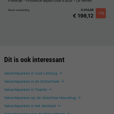
Frankrijk
-
Provence-alpes-côte d'azur
-
Le vernet
€ 214,58
Beste aanbieding
-7%
€ 198,12
Dit is ook interessant
Vakantieparken in Zuid-Limburg
Vakantieparken in de Achterhoek
Vakantieparken in Twente
Vakantieparken op de Utrechtse Heuvelrug
Vakantieparken in het Vechtdal
Vakantieparken aan de Friese Meren