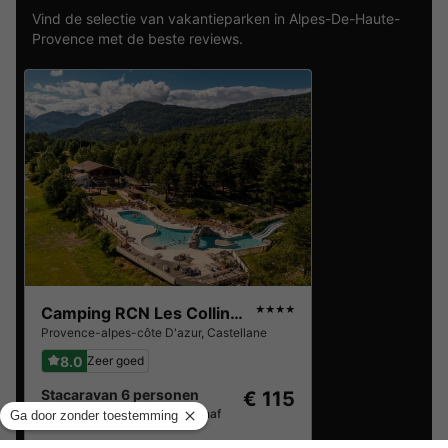
Vind de selectie van vakantieparken in Alpes-De-Haute-
Provence met de beste reviews.
Camping RCN Les Collines de Castellane
★★★★
Provence-alpes-côte D'azur
,
Castellane
8.0
Zeer goed
Stacaravan 6 personen
€ 115
Van 16 tot 17 sep, 1 nacht, Vanaf