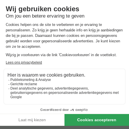
Goedkope vakantieparken in
Alpes-
De-Haute-Provence
Beste aanbieding
voor 3 overnachtingen
★★★★
Camping RCN Les Collines de Castellane
Frankrijk
-
Provence-alpes-côte d'azur
-
Castellane
€ 171
Beste aanbieding
-3%
€ 165,45
Vodatent Camping Lou Passavous
Frankrijk
-
Provence-alpes-côte d'azur
-
Le vernet