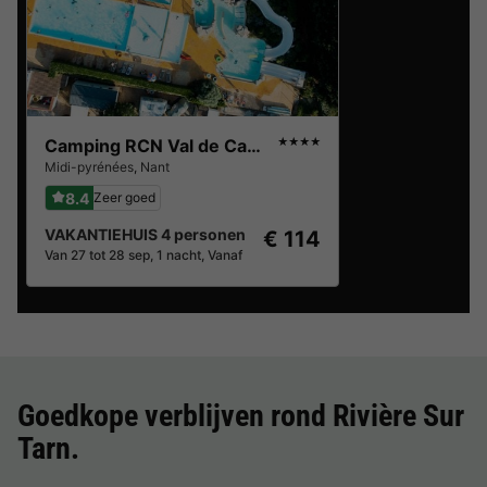
Camping RCN Val de Cantobre
★★★★
Midi-pyrénées
,
Nant
8.4
Zeer goed
VAKANTIEHUIS 4 personen
€ 114
Van 27 tot 28 sep, 1 nacht, Vanaf
Goedkope verblijven rond
Rivière Sur
Tarn
.