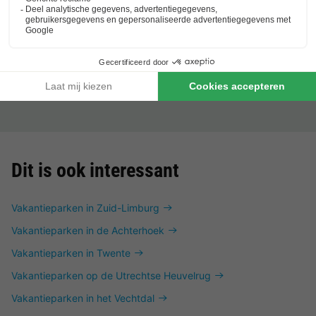
Frankrijk
-
Midi-pyrénées
-
Nant
€ 252
Beste aanbieding
-6%
€ 236
Dit is ook interessant
Vakantieparken in Zuid-Limburg
Vakantieparken in de Achterhoek
Vakantieparken in Twente
Vakantieparken op de Utrechtse Heuvelrug
Vakantieparken in het Vechtdal