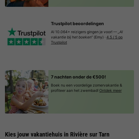
Trustpilot beoordelingen
Al 10.064+ reizigers gingen je voor! —
„Al
vakantie bij het boeken“
(Emy) ·
4.5 / 5 op
Trustpilot
7 nachten onder de €500!
Boek nu een voordelige zomervakantie &
profiteer aan het zwembad!
Ontdek meer
Kies jouw vakantiehuis in Rivière sur Tarn