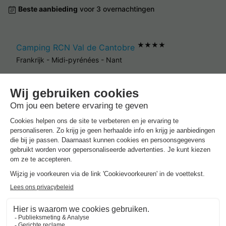
Beste aanbieding
voor 3 overnachtingen
★★★★
Camping RCN Val de Cantobre
Frankrijk
-
Midi-pyrénées
-
Nant
€ 252
Beste aanbieding
-6%
€ 236
Verblijven met zwembad rond
Rivière
Sur Tarn
.
Beste aanbieding
voor 3 overnachtingen
★★★★
Camping RCN Val de Cantobre