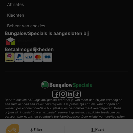
Affiliates
Klachten
Beheer van cookies
BungalowSpecials is aangesloten bij
Betaalmogelijkheden
Door te boeken bij BungalowSpecials profiteer je van meer dan 20 jaar ervaring en
een ruim aanbod aan vakantieverblijven. Alle prijzen zijn actuele vanaf prijzen en
worden per accommodatie o.b.v. plaats- en beschikbaarheid weergegeven. Deze
prijzen zijn inclusief btw en exclusief reserveringskosten, verplichte toeslagen per
persoon (per nacht) en eventuele toeristenbelasting. Door middel van cookies willen
wij je zo goed mogelijk van dienst zijn.
© 2002 - 2025 AddGuests B.V. Alle rechten voorbehouden.
Filter
Kaart