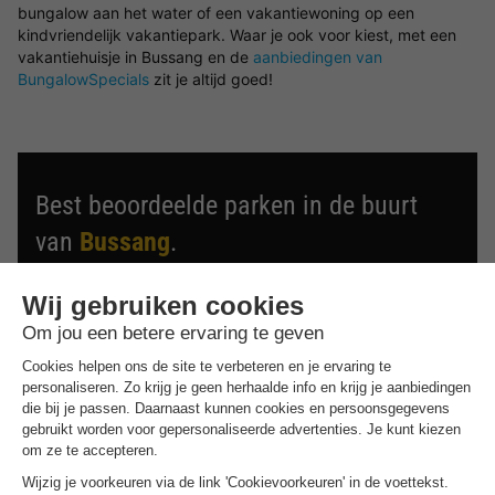
bungalow aan het water of een vakantiewoning op een
kindvriendelijk vakantiepark. Waar je ook voor kiest, met een
vakantiehuisje in Bussang en de
aanbiedingen van
BungalowSpecials
zit je altijd goed!
Best beoordeelde parken in de buurt
van
Bussang
.
Ontdek de selectie van parken in de buurt van Bussang
die door onze gasten als beste zijn beoordeeld