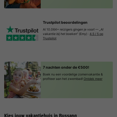
Trustpilot beoordelingen
Al 10.064+ reizigers gingen je voor! —
„Al
vakantie bij het boeken“
(Emy) ·
4.5 / 5 op
Trustpilot
7 nachten onder de €500!
Boek nu een voordelige zomervakantie &
profiteer aan het zwembad!
Ontdek meer
Kies jouw vakantiehuis in Bussang