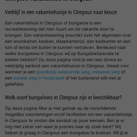
Verblijf in een vakantiehuisje in Clergoux naar keuze
Een vakantiehuis in Clergoux of bungalow is een
recreatiewoning dat men huurt om de vakantie door te
brengen. Een vakantiewoning beschikt over het algemeen over
een woonkamer, keuken, slaapkamer(s), een badkamer en een
tuin of terras om buiten te kunnen vertoeven. Benieuwd naar
welke bungalows in Clergoux wij op BungalowSpecials te
bieden hebben? Op deze pagina vind je een een divers en
veelzijdig aanbod aan vakantiehuizen in Clergoux. Ideaal voor
wanneer je een
goedkoop weekendje weg
,
midweek weg
of
een
weekje weg in Nederland
of het buitenland wilt met je
geliefdes.
Welk soort bungalows in Clergoux zijn er beschikbaar?
Op deze pagina filter je met gemak op de verschillende
mogelijke voorzieningen en/of faciliteiten om een vakantiehuisje
in Clergoux te vinden die aansluit op jouw wensen. Ben je er
nog niet zeker van waar je precies naar op zoek bent? Wij
helpen je graag in Clergoux een bungalow te boeken. Wil jij er