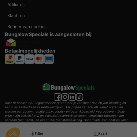
Affiliates
Klachten
Beheer van cookies
BungalowSpecials is aangesloten bij
Betaalmogelijkheden
Door te boeken bij BungalowSpecials profiteer je van meer dan 20 jaar ervaring en
een ruim aanbod aan vakantieverblijven. Alle prijzen zijn actuele vanaf prijzen en
worden per accommodatie o.b.v. plaats- en beschikbaarheid weergegeven. Deze
prijzen zijn inclusief btw en exclusief reserveringskosten, verplichte toeslagen per
persoon (per nacht) en eventuele toeristenbelasting. Door middel van cookies willen
wij je zo goed mogelijk van dienst zijn.
© 2002 - 2025 AddGuests B.V. Alle rechten voorbehouden.
Filter
Kaart