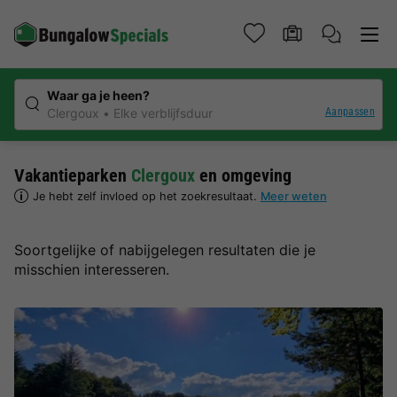
Waar ga je heen?
Aanpassen
Clergoux
Elke verblijfsduur
Vakantieparken
Clergoux
en omgeving
Je hebt zelf invloed op het zoekresultaat.
Meer weten
Soortgelijke of nabijgelegen resultaten die je
misschien interesseren.