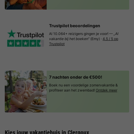
Trustpilot beoordelingen
Al 10.064+ reizigers gingen je voor! —
„Al
vakantie bij het boeken“
(Emy) ·
4.5 / 5 op
Trustpilot
7 nachten onder de €500!
Boek nu een voordelige zomervakantie &
profiteer aan het zwembad!
Ontdek meer
Kies jouw vakantiehuis in Clergoux