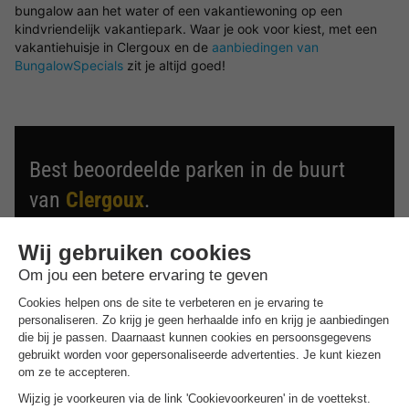
bungalow aan het water of een vakantiewoning op een
kindvriendelijk vakantiepark. Waar je ook voor kiest, met een
vakantiehuisje in Clergoux en de
aanbiedingen van
BungalowSpecials
zit je altijd goed!
Best beoordeelde parken in de buurt
van
Clergoux
.
Ontdek de selectie van parken in de buurt van Clergoux
die door onze gasten als beste zijn beoordeeld