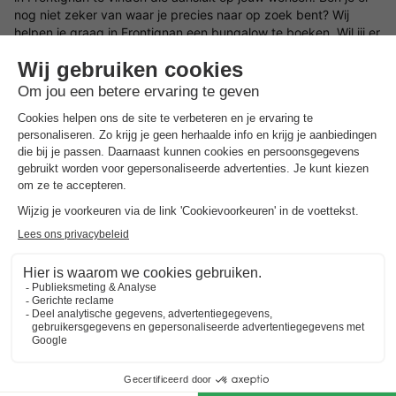
nog niet zeker van waar je precies naar op zoek bent? Wij
helpen je graag in Frontignan een bungalow te boeken. Wil jij er
op het laatste moment even tussenuit? Kies dan voor een
last
minute vakantiehuisje
.
Zoek jouw ideale locatie in Frontignan voor het vakantiehuis
Wat voor type bungalow in Frontignan wil jij boeken en in welke
omgeving wil jij zitten? Laat je inspireren door de mooiste
locaties en vakantiehuizen in Frontignan. Kies een
vakantie in
Nederland
of ga in Frontignan voor een bungalow en geniet
van een prachtige omgeving waar jij tot rust kunt komen. Bij
BungalowSpecials vind je een groot aanbod aan
vakantiehuisjes in een bosrijke omgeving, aan zee, tussen de
bergen of in een rustige omgeving. Het is dus mogelijk om een
vakantiehuis in Frontignan te huren met onder andere veel
ruimte en privacy of juist een bungalow in Frontignan op een
vakantiepark
waar je gebruik kunt maken van een groot aantal
parkfaciliteiten.
Boek in Frontignan een type bungalow naar wens