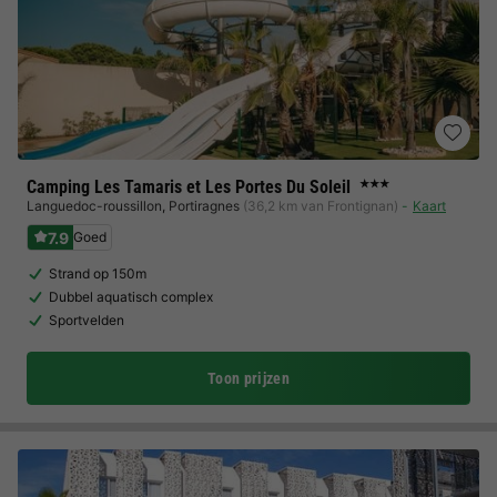
Camping Les Tamaris et Les Portes Du Soleil
★★★
Languedoc-roussillon
,
Portiragnes
(36,2 km van Frontignan)
Kaart
7.9
Goed
Strand op 150m
Dubbel aquatisch complex
Sportvelden
Toon prijzen