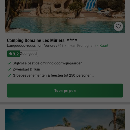
Camping Domaine Les Mûriers
★★★★
Languedoc-roussillon
,
Vendres
(48 km van Frontignan)
Kaart
8.2
Zeer goed
Stijlvolle bastide omringd door wijngaarden
Zwembad & Tuin
Groepsevenementen & feesten tot 250 personen…
Toon prijzen