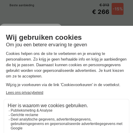
€ 313
Beste aanbieding
-15%
€ 266
Vakantieparken met zwembad in
Eure
Beste aanbieding
voor 3 overnachtingen
Center Parcs Les Bois-Francs
Frankrijk
-
Haute normandië
-
Les barils
€ 313
Beste aanbieding
-15%
€ 266