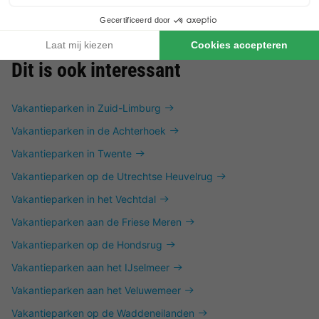
Dit is ook interessant
Vakantieparken in Zuid-Limburg
Vakantieparken in de Achterhoek
Vakantieparken in Twente
Vakantieparken op de Utrechtse Heuvelrug
Vakantieparken in het Vechtdal
Vakantieparken aan de Friese Meren
Vakantieparken op de Hondsrug
Vakantieparken aan het IJselmeer
Vakantieparken aan het Veluwemeer
Vakantieparken op de Waddeneilanden