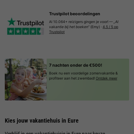
Trustpilot beoordelingen
Al 10.064+ reizigers gingen je voor! —
„Al
vakantie bij het boeken“
(Emy) ·
4.5 / 5 op
Trustpilot
7 nachten onder de €500!
Boek nu een voordelige zomervakantie &
profiteer aan het zwembad!
Ontdek meer
Kies jouw vakantiehuis in Eure
Verblijf in een vakantiehuisje in Eure naar keuze