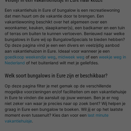
Een vakantiehuis in Eure of bungalow is een recreatiewoning
dat men huurt om de vakantie door te brengen. Een
vakantiewoning beschikt over het algemeen over een
woonkamer, keuken, slaapkamer(s), een badkamer en een tuin
of terras om buiten te kunnen vertoeven. Benieuwd naar welke
bungalows in Eure wij op BungalowSpecials te bieden hebben?
Op deze pagina vind je een een divers en veelzijdig aanbod
aan vakantiehuizen in Eure. Ideaal voor wanneer je een
goedkoop weekendje weg
,
midweek weg
of een
weekje weg in
Nederland
of het buitenland wilt met je geliefdes.
Welk soort bungalows in Eure zijn er beschikbaar?
Op deze pagina filter je met gemak op de verschillende
mogelijke voorzieningen en/of faciliteiten om een vakantiehuisje
in Eure te vinden die aansluit op jouw wensen. Ben je er nog
niet zeker van waar je precies naar op zoek bent? Wij helpen je
graag in Eure een bungalow te boeken. Wil jij er op het laatste
moment even tussenuit? Kies dan voor een
last minute
vakantiehuisje
.