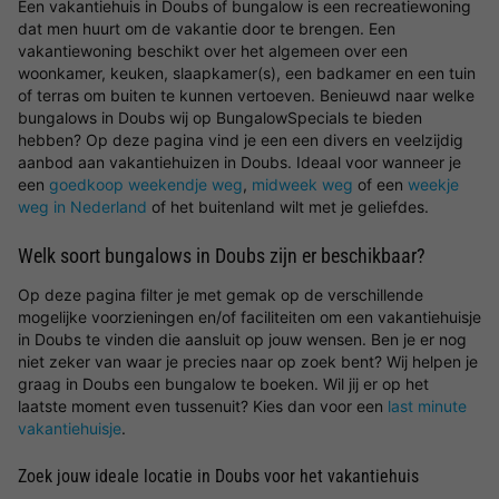
Een vakantiehuis in Doubs of bungalow is een recreatiewoning
dat men huurt om de vakantie door te brengen. Een
vakantiewoning beschikt over het algemeen over een
woonkamer, keuken, slaapkamer(s), een badkamer en een tuin
of terras om buiten te kunnen vertoeven. Benieuwd naar welke
bungalows in Doubs wij op BungalowSpecials te bieden
hebben? Op deze pagina vind je een een divers en veelzijdig
aanbod aan vakantiehuizen in Doubs. Ideaal voor wanneer je
een
goedkoop weekendje weg
,
midweek weg
of een
weekje
weg in Nederland
of het buitenland wilt met je geliefdes.
Welk soort bungalows in Doubs zijn er beschikbaar?
Op deze pagina filter je met gemak op de verschillende
mogelijke voorzieningen en/of faciliteiten om een vakantiehuisje
in Doubs te vinden die aansluit op jouw wensen. Ben je er nog
niet zeker van waar je precies naar op zoek bent? Wij helpen je
graag in Doubs een bungalow te boeken. Wil jij er op het
laatste moment even tussenuit? Kies dan voor een
last minute
vakantiehuisje
.
Zoek jouw ideale locatie in Doubs voor het vakantiehuis