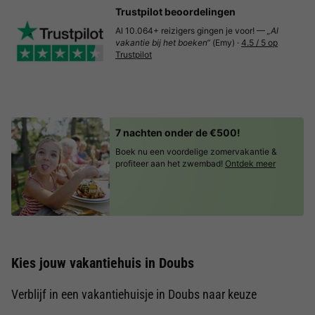
Trustpilot beoordelingen
Al 10.064+ reizigers gingen je voor! —
„Al
vakantie bij het boeken“
(Emy) ·
4.5 / 5 op
Trustpilot
7 nachten onder de €500!
Boek nu een voordelige zomervakantie &
profiteer aan het zwembad!
Ontdek meer
Kies jouw vakantiehuis in Doubs
Verblijf in een vakantiehuisje in Doubs naar keuze