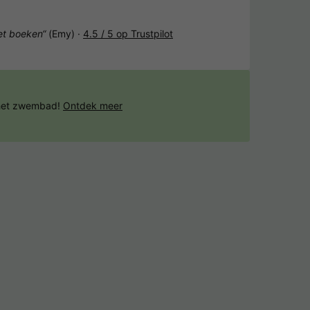
het boeken“
(Emy) ·
4.5 / 5 op Trustpilot
 het zwembad!
Ontdek meer