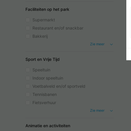
Faciliteiten op het park
Supermarkt
Restaurant en/of snackbar
Bakkerij
Zie meer
Sport en Vrije Tijd
Speeltuin
Indoor speeltuin
Voetbalveld en/of sportveld
Tennisbanen
Fietsverhuur
Zie meer
Animatie en activiteiten