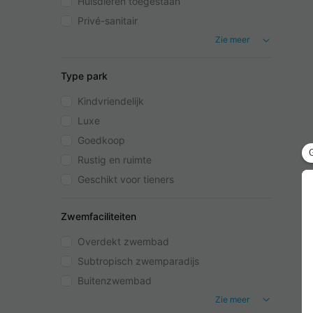
Huisdieren toegestaan
Privé-sanitair
Zie meer
Type park
Kindvriendelijk
Luxe
Goedkoop
Rustig en ruimte
Geschikt voor tieners
Zwemfaciliteiten
Overdekt zwembad
Subtropisch zwemparadijs
Buitenzwembad
Zie meer