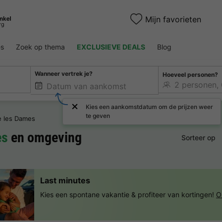
Mijn favorieten
es
Zoek op thema
EXCLUSIEVE DEALS
Blog
Wanneer vertrek je?
Hoeveel personen?
Kies een aankomstdatum om de prijzen weer
te geven
 les Dames
es
en omgeving
Sorteer op
Last minutes
Kies een spontane vakantie & profiteer van kortingen!
O