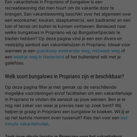
Een vakantiehuis in Propriano of bungalow is een
recreatiewoning dat men huurt om de vakantie door te
brengen. Een vakantiewoning beschikt over het algemeen over
een woonkamer, keuken, slaapkamer(s), een badkamer en een
tuin of terras om buiten te kunnen vertoeven. Benieuwd naar
welke bungalows in Propriano wij op BungalowSpecials te
bieden hebben? Op deze pagina vind je een een divers en
veelzijdig aanbod aan vakantiehuizen in Propriano. Ideaal voor
wanneer je een
goedkoop weekendje weg
,
midweek weg
of
een
weekje weg in Nederland
of het buitenland wilt met je
geliefdes.
Welk soort bungalows in Propriano zijn er beschikbaar?
Op deze pagina filter je met gemak op de verschillende
mogelijke voorzieningen en/of faciliteiten om een vakantiehuisje
in Propriano te vinden die aansluit op jouw wensen. Ben je er
nog niet zeker van waar je precies naar op zoek bent? Wij
helpen je graag in Propriano een bungalow te boeken. Wil jij er
op het laatste moment even tussenuit? Kies dan voor een
last
minute vakantiehuisje
.
Zoek jouw ideale locatie in Propriano voor het vakantiehuis