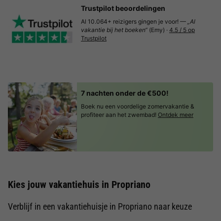
Trustpilot beoordelingen
Al 10.064+ reizigers gingen je voor! —
„Al
vakantie bij het boeken“
(Emy) ·
4.5 / 5 op
Trustpilot
7 nachten onder de €500!
Boek nu een voordelige zomervakantie &
profiteer aan het zwembad!
Ontdek meer
Kies jouw vakantiehuis in Propriano
Verblijf in een vakantiehuisje in Propriano naar keuze