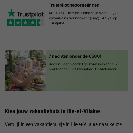
Trustpilot beoordelingen
Al 10.064+ reizigers gingen je voor! —
„Al
vakantie bij het boeken“
(Emy) ·
4.5 / 5 op
Trustpilot
7 nachten onder de €500!
Boek nu een voordelige zomervakantie &
profiteer aan het zwembad!
Ontdek meer
Kies jouw vakantiehuis in Ille-et-Vilaine
Verblijf in een vakantiehuisje in Ille-et-Vilaine naar keuze