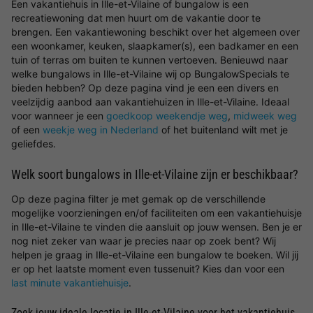
Een vakantiehuis in Ille-et-Vilaine of bungalow is een
recreatiewoning dat men huurt om de vakantie door te
brengen. Een vakantiewoning beschikt over het algemeen over
een woonkamer, keuken, slaapkamer(s), een badkamer en een
tuin of terras om buiten te kunnen vertoeven. Benieuwd naar
welke bungalows in Ille-et-Vilaine wij op BungalowSpecials te
bieden hebben? Op deze pagina vind je een een divers en
veelzijdig aanbod aan vakantiehuizen in Ille-et-Vilaine. Ideaal
voor wanneer je een
goedkoop weekendje weg
,
midweek weg
of een
weekje weg in Nederland
of het buitenland wilt met je
geliefdes.
Welk soort bungalows in Ille-et-Vilaine zijn er beschikbaar?
Op deze pagina filter je met gemak op de verschillende
mogelijke voorzieningen en/of faciliteiten om een vakantiehuisje
in Ille-et-Vilaine te vinden die aansluit op jouw wensen. Ben je er
nog niet zeker van waar je precies naar op zoek bent? Wij
helpen je graag in Ille-et-Vilaine een bungalow te boeken. Wil jij
er op het laatste moment even tussenuit? Kies dan voor een
last minute vakantiehuisje
.
Zoek jouw ideale locatie in Ille-et-Vilaine voor het vakantiehuis