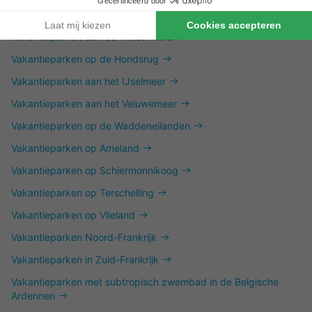
Vakantieparken in het Vechtdal
Vakantieparken aan de Friese Meren
Vakantieparken op de Hondsrug
Vakantieparken aan het IJselmeer
Vakantieparken aan het Veluwemeer
Vakantieparken op de Waddeneilanden
Vakantieparken op Ameland
Vakantieparken op Schiermonnikoog
Vakantieparken op Terschelling
Vakantieparken op Vlieland
Vakantieparken Noord-Frankrijk
Vakantieparken in Zuid-Frankrijk
Vakantieparken met subtropisch zwembad in de Belgische
Ardennen