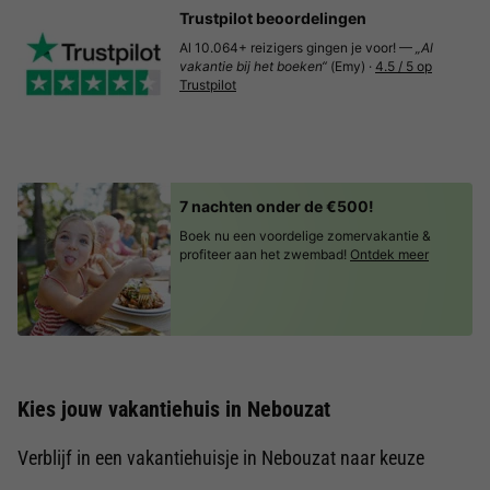
Trustpilot beoordelingen
Al 10.064+ reizigers gingen je voor! —
„Al
vakantie bij het boeken“
(Emy) ·
4.5 / 5 op
Trustpilot
7 nachten onder de €500!
Boek nu een voordelige zomervakantie &
profiteer aan het zwembad!
Ontdek meer
Kies jouw vakantiehuis in Nebouzat
Verblijf in een vakantiehuisje in Nebouzat naar keuze