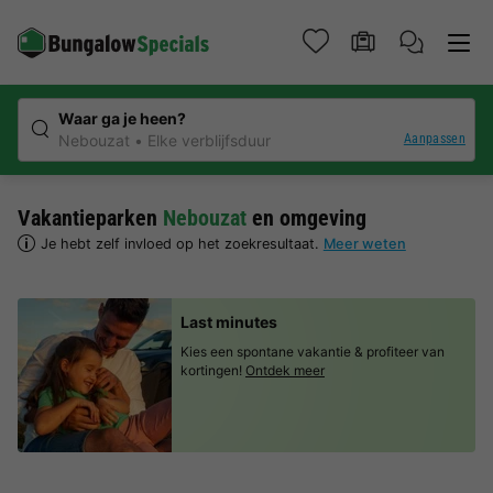
Waar ga je heen?
Aanpassen
Nebouzat
Elke verblijfsduur
Vakantieparken
Nebouzat
en omgeving
Je hebt zelf invloed op het zoekresultaat.
Meer weten
Last minutes
Kies een spontane vakantie & profiteer van
kortingen!
Ontdek meer