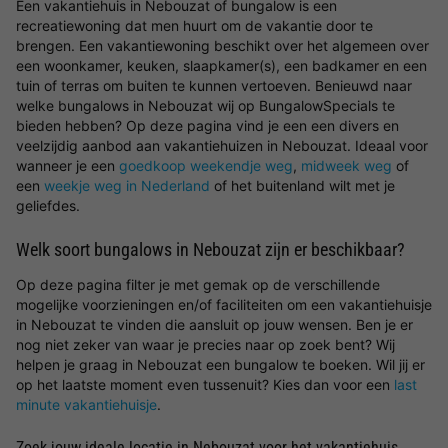
Een vakantiehuis in Nebouzat of bungalow is een
recreatiewoning dat men huurt om de vakantie door te
brengen. Een vakantiewoning beschikt over het algemeen over
een woonkamer, keuken, slaapkamer(s), een badkamer en een
tuin of terras om buiten te kunnen vertoeven. Benieuwd naar
welke bungalows in Nebouzat wij op BungalowSpecials te
bieden hebben? Op deze pagina vind je een een divers en
veelzijdig aanbod aan vakantiehuizen in Nebouzat. Ideaal voor
wanneer je een
goedkoop weekendje weg
,
midweek weg
of
een
weekje weg in Nederland
of het buitenland wilt met je
geliefdes.
Welk soort bungalows in Nebouzat zijn er beschikbaar?
Op deze pagina filter je met gemak op de verschillende
mogelijke voorzieningen en/of faciliteiten om een vakantiehuisje
in Nebouzat te vinden die aansluit op jouw wensen. Ben je er
nog niet zeker van waar je precies naar op zoek bent? Wij
helpen je graag in Nebouzat een bungalow te boeken. Wil jij er
op het laatste moment even tussenuit? Kies dan voor een
last
minute vakantiehuisje
.
Zoek jouw ideale locatie in Nebouzat voor het vakantiehuis