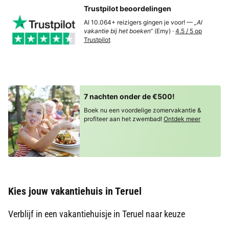
Trustpilot beoordelingen
Al 10.064+ reizigers gingen je voor! —
„Al
vakantie bij het boeken“
(Emy) ·
4.5 / 5 op
Trustpilot
7 nachten onder de €500!
Boek nu een voordelige zomervakantie &
profiteer aan het zwembad!
Ontdek meer
Kies jouw vakantiehuis in Teruel
Verblijf in een vakantiehuisje in Teruel naar keuze