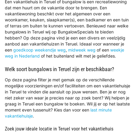
Een vakantiehuis in Teruel of bungalow is een recreatiewoning
dat men huurt om de vakantie door te brengen. Een
vakantiewoning beschikt over het algemeen over een
woonkamer, keuken, slaapkamer(s), een badkamer en een tuin
of terras om buiten te kunnen vertoeven. Benieuwd naar welke
bungalows in Teruel wij op BungalowSpecials te bieden
hebben? Op deze pagina vind je een een divers en veelzijdig
aanbod aan vakantiehuizen in Teruel. Ideaal voor wanneer je
een
goedkoop weekendje weg
,
midweek weg
of een
weekje
weg in Nederland
of het buitenland wilt met je geliefdes.
Welk soort bungalows in Teruel zijn er beschikbaar?
Op deze pagina filter je met gemak op de verschillende
mogelijke voorzieningen en/of faciliteiten om een vakantiehuisje
in Teruel te vinden die aansluit op jouw wensen. Ben je er nog
niet zeker van waar je precies naar op zoek bent? Wij helpen je
graag in Teruel een bungalow te boeken. Wil jij er op het laatste
moment even tussenuit? Kies dan voor een
last minute
vakantiehuisje
.
Zoek jouw ideale locatie in Teruel voor het vakantiehuis