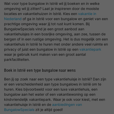
Wat voor type bungalow in Istrië wil jij boeken en in welke
omgeving wil jij zitten? Laat je inspireren door de mooiste
locaties en vakantiehuizen in Istrië. Kies een
vakantie in
Nederland
of ga in Istrië voor een bungalow en geniet van een
prachtige omgeving waar jij tot rust kunt komen. Bij
BungalowSpecials vind je een groot aanbod aan
vakantiehuisjes in een bosrijke omgeving, aan zee, tussen de
bergen of in een rustige omgeving. Het is dus mogelijk om een
vakantiehuis in Istrië te huren met onder andere veel ruimte en
privacy of juist een bungalow in Istrië op een
vakantiepark
waar je gebruik kunt maken van een groot aantal
parkfaciliteiten.
Boek in Istrië een type bungalow naar wens
Ben jij op zoek naar een type vakantiehuisje in Istrië? Dan zijn
er een verscheidenheid aan type bungalows in Istrië om te
huren. Kies bijvoorbeeld voor een luxe vakantiehuis, een
bungalow aan het water of een vakantiewoning op een
kindvriendelijk vakantiepark. Waar je ook voor kiest, met een
vakantiehuisje in Istrië en de
aanbiedingen van
BungalowSpecials
zit je altijd goed!