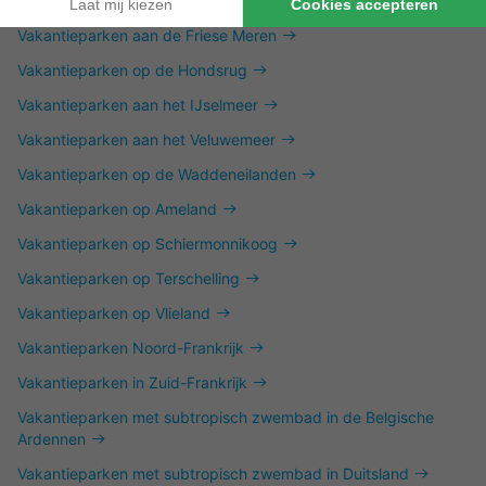
Vakantieparken in het Vechtdal
Vakantieparken aan de Friese Meren
Vakantieparken op de Hondsrug
Vakantieparken aan het IJselmeer
Vakantieparken aan het Veluwemeer
Vakantieparken op de Waddeneilanden
Vakantieparken op Ameland
Vakantieparken op Schiermonnikoog
Vakantieparken op Terschelling
Vakantieparken op Vlieland
Vakantieparken Noord-Frankrijk
Vakantieparken in Zuid-Frankrijk
Vakantieparken met subtropisch zwembad in de Belgische
Ardennen
Vakantieparken met subtropisch zwembad in Duitsland