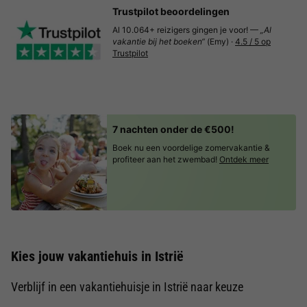
Trustpilot beoordelingen
Al 10.064+ reizigers gingen je voor! —
„Al
vakantie bij het boeken“
(Emy) ·
4.5 / 5 op
Trustpilot
7 nachten onder de €500!
Boek nu een voordelige zomervakantie &
profiteer aan het zwembad!
Ontdek meer
Kies jouw vakantiehuis in Istrië
Verblijf in een vakantiehuisje in Istrië naar keuze