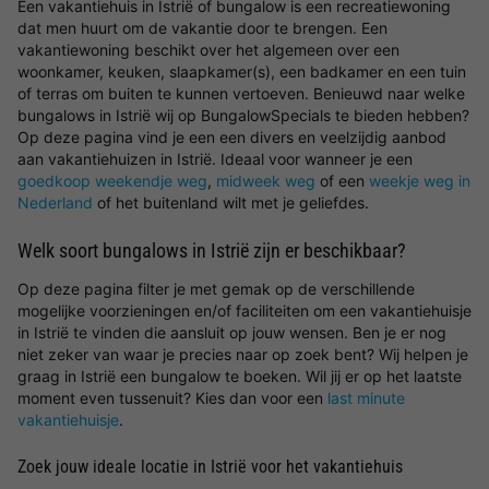
Een vakantiehuis in Istrië of bungalow is een recreatiewoning
dat men huurt om de vakantie door te brengen. Een
vakantiewoning beschikt over het algemeen over een
woonkamer, keuken, slaapkamer(s), een badkamer en een tuin
of terras om buiten te kunnen vertoeven. Benieuwd naar welke
bungalows in Istrië wij op BungalowSpecials te bieden hebben?
Op deze pagina vind je een een divers en veelzijdig aanbod
aan vakantiehuizen in Istrië. Ideaal voor wanneer je een
goedkoop weekendje weg
,
midweek weg
of een
weekje weg in
Nederland
of het buitenland wilt met je geliefdes.
Welk soort bungalows in Istrië zijn er beschikbaar?
Op deze pagina filter je met gemak op de verschillende
mogelijke voorzieningen en/of faciliteiten om een vakantiehuisje
in Istrië te vinden die aansluit op jouw wensen. Ben je er nog
niet zeker van waar je precies naar op zoek bent? Wij helpen je
graag in Istrië een bungalow te boeken. Wil jij er op het laatste
moment even tussenuit? Kies dan voor een
last minute
vakantiehuisje
.
Zoek jouw ideale locatie in Istrië voor het vakantiehuis