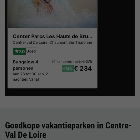
Center Parcs Les Hauts de Bruyères
Centre-val De Loire
,
Chaumont Sur Tharonne
7.0
Goed
Bungalow 4
€ 275
Aanbevolen prijs:
€ 234
personen
-14%
Van 28 tot 30 sep, 2
nachten, Vanaf
Goedkope vakantieparken in
Centre-
Val De Loire