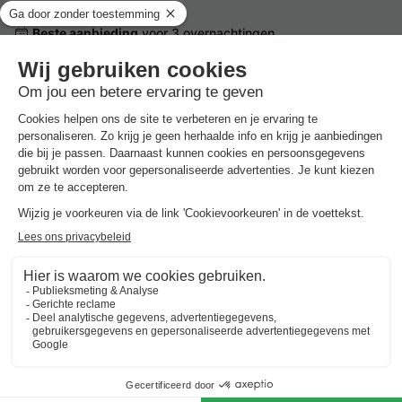
Beste aanbieding
voor 3 overnachtingen
Center Parcs Les Hauts de Bruyères
Frankrijk
-
Centre-val de loire
-
Chaumont sur tharonne
€ 380
Beste aanbieding
-14%
€ 324
Vakantieparken met zwembad in
Centre-Val De Loire
Beste aanbieding
voor 3 overnachtingen
Center Parcs Les Hauts de Bruyères