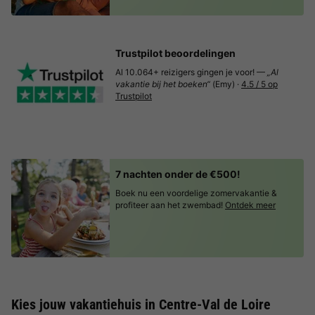
Trustpilot beoordelingen
Al 10.064+ reizigers gingen je voor! —
„Al
vakantie bij het boeken“
(Emy) ·
4.5 / 5 op
Trustpilot
7 nachten onder de €500!
Boek nu een voordelige zomervakantie &
profiteer aan het zwembad!
Ontdek meer
Kies jouw vakantiehuis in Centre-Val de Loire