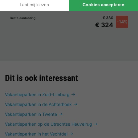
Frankrijk
-
Centre-val de loire
-
Chaumont sur tharonne
€ 380
Beste aanbieding
-14%
€ 324
Dit is ook interessant
Vakantieparken in Zuid-Limburg
Vakantieparken in de Achterhoek
Vakantieparken in Twente
Vakantieparken op de Utrechtse Heuvelrug
Vakantieparken in het Vechtdal