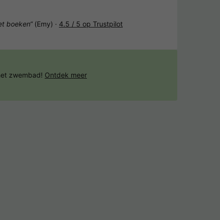
het boeken“
(Emy) ·
4.5 / 5 op Trustpilot
 het zwembad!
Ontdek meer