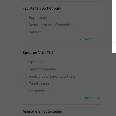
Faciliteiten op het park
Supermarkt
Restaurant en/of snackbar
Bakkerij
Zie meer
Sport en Vrije Tijd
Speeltuin
Indoor speeltuin
Voetbalveld en/of sportveld
Tennisbanen
Fietsverhuur
Zie meer
Animatie en activiteiten