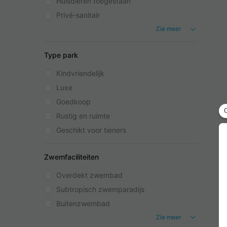
Huisdieren toegestaan
Privé-sanitair
Zie meer
Type park
Kindvriendelijk
Luxe
Goedkoop
Rustig en ruimte
Geschikt voor tieners
Zwemfaciliteiten
Overdekt zwembad
Subtropisch zwemparadijs
Buitenzwembad
Zie meer