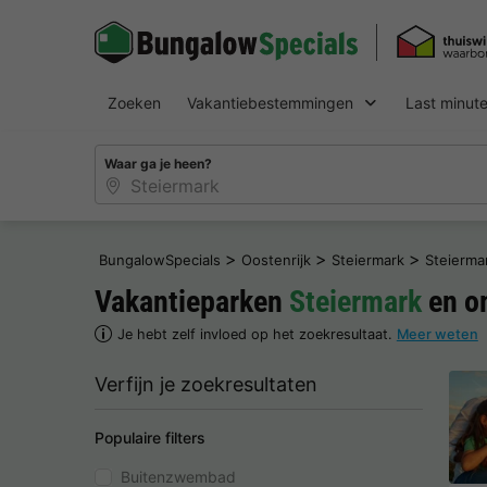
Zoeken
Vakantiebestemmingen
Last minut
Waar ga je heen?
>
>
>
BungalowSpecials
Oostenrijk
Steiermark
Steierma
Vakantieparken
Steiermark
en o
Je hebt zelf invloed op het zoekresultaat.
Meer weten
Verfijn je zoekresultaten
Populaire filters
Buitenzwembad