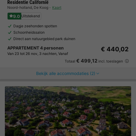
Residentie Californië
Noord-holland
,
De Koog
Kaart
9.0
Uitstekend
Dagje zeehonden spotten
Schoonheidssalon
Direct aan natuurgebied park duinen
APPARTEMENT 4 personen
€ 440,02
Van 23 tot 26 nov, 3 nachten, Vanaf
€ 499,12
Totaal
incl. toeslagen
Bekijk alle accommodaties (2)