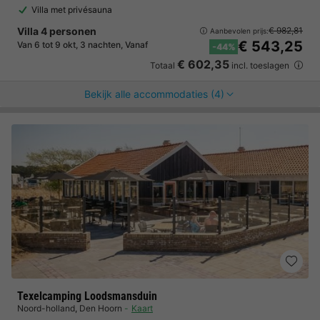
Villa met privésauna
Villa 4 personen
€ 982,81
Aanbevolen prijs:
€ 543,25
Van 6 tot 9 okt, 3 nachten, Vanaf
-44%
€ 602,35
Totaal
incl. toeslagen
Bekijk alle accommodaties (4)
Texelcamping Loodsmansduin
Noord-holland
,
Den Hoorn
Kaart