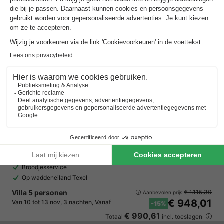
EuroParcs Texel
Noord-holland
,
De Cocksdorp
Kaart
8.0
Zeer goed
Nabij het strand
Broodjesservice
Op waddeneiland Texel
Villa 5 personen
€ 1.115,30
Aanbevolen prijs:
€ 948,01
Van 10 tot 13 nov, 3 nachten, Vanaf
-15%
€ 990,61
Totaal
incl. toeslagen