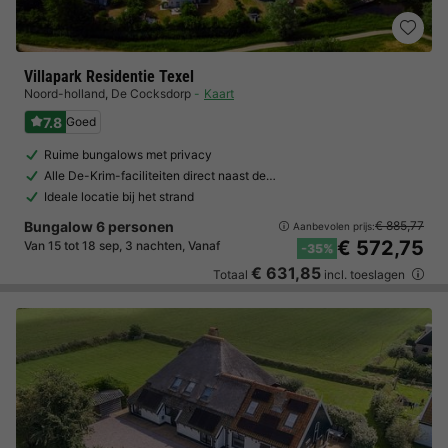
Villapark Residentie Texel
Noord-holland
,
De Cocksdorp
Kaart
7.8
Goed
Ruime bungalows met privacy
Alle De-Krim-faciliteiten direct naast de…
Ideale locatie bij het strand
Bungalow 6 personen
€ 885,77
Aanbevolen prijs:
€ 572,75
Van 15 tot 18 sep, 3 nachten, Vanaf
-35%
€ 631,85
Totaal
incl. toeslagen