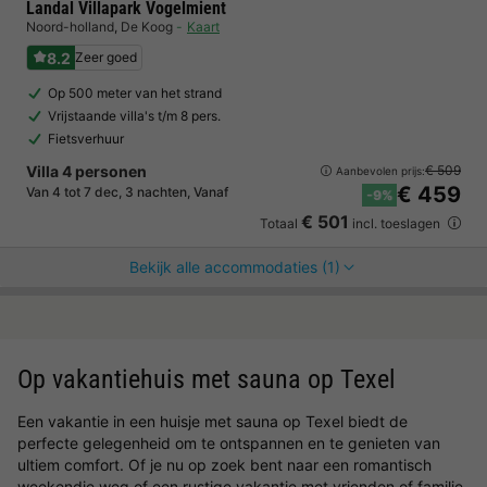
Landal Villapark Vogelmient
Noord-holland
,
De Koog
Kaart
8.2
Zeer goed
Op 500 meter van het strand
Vrijstaande villa's t/m 8 pers.
Fietsverhuur
Villa 4 personen
€ 509
Aanbevolen prijs:
€ 459
Van 4 tot 7 dec, 3 nachten, Vanaf
-9%
€ 501
Totaal
incl. toeslagen
Bekijk alle accommodaties (1)
Op vakantiehuis met sauna op Texel
Een vakantie in een huisje met sauna op Texel biedt de
perfecte gelegenheid om te ontspannen en te genieten van
ultiem comfort. Of je nu op zoek bent naar een romantisch
weekendje weg of een rustige vakantie met vrienden of familie,