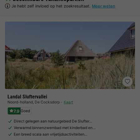
Je hebt zelf invloed op het zoekresultaat.
Meer weten
Landal Sluftervallei
Noord-holland
,
De Cocksdorp
Kaart
7.9
Goed
Direct gelegen aan natuurgebied De Slufter…
Verwarmd binnenzwembad met kinderbad en…
Een breed scala aan vrijetijdsactiviteiten…