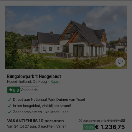
Bungalowpark 't Hoogelandt
Noord-holland
,
De Koog
Kaart
6.9
Voldoende
Direct aan Nationaal Park Duinen van Texel
In het bosgebied, vlakbij het strand!
Zeer complete en luxe landhuizen
VAKANTIEHUIS 10 personen
€ 2.654,22
Aanbevolen prijs:
€ 1.236,75
Van 24 tot 27 aug, 3 nachten, Vanaf
-53%