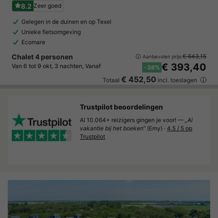
8.2
Zeer goed
Gelegen in de duinen en op Texel
Unieke fietsomgeving
Ecomare
Chalet 4 personen
€ 643,15
Aanbevolen prijs:
€ 393,40
Van 6 tot 9 okt, 3 nachten, Vanaf
-38%
€ 452,50
Totaal
incl. toeslagen
Trustpilot beoordelingen
Al 10.064+ reizigers gingen je voor! —
„Al
vakantie bij het boeken“
(Emy) ·
4.5 / 5 op
Trustpilot