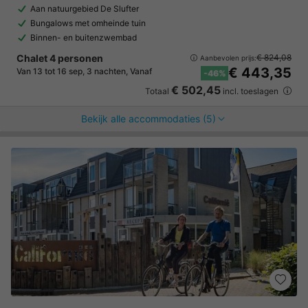
Aan natuurgebied De Slufter
Bungalows met omheinde tuin
Binnen- en buitenzwembad
Chalet 4 personen
€ 824,08
Aanbevolen prijs:
€ 443,35
Van 13 tot 16 sep, 3 nachten, Vanaf
-46%
€ 502,45
Totaal
incl. toeslagen
Bekijk alle accommodaties (5)