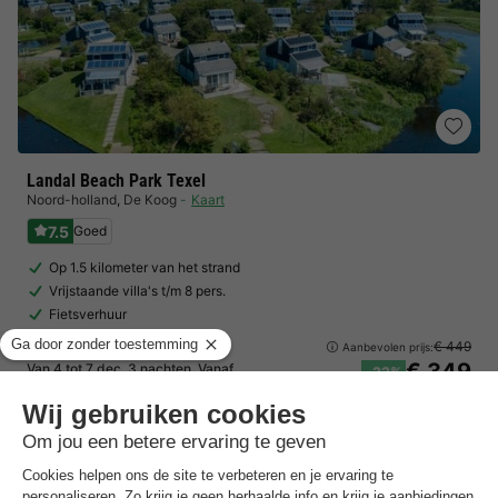
Landal Beach Park Texel
Noord-holland
,
De Koog
Kaart
7.5
Goed
Op 1.5 kilometer van het strand
Vrijstaande villa's t/m 8 pers.
Fietsverhuur
Villa 4 personen
€ 449
Aanbevolen prijs:
€ 349
Van 4 tot 7 dec, 3 nachten, Vanaf
-22%
€ 437,10
Totaal
incl. toeslagen
Bekijk alle accommodaties (3)