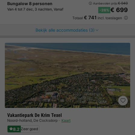
Bungalow 8 personen
€ 949
Aanbevolen prijs:
€ 699
Van 4 tot 7 dec, 3 nachten, Vanaf
-26%
€ 741
Totaal
incl. toeslagen
Bekijk alle accommodaties (3)
Vakantiepark De Krim Texel
Noord-holland
,
De Cocksdorp
Kaart
8.2
Zeer goed