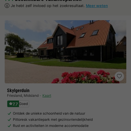
Je hebt zelf invloed op het zoekresultaat.
Meer weten
Skylgerduin
Friesland
,
Midsland
Kaart
7.7
Goed
Ontdek de unieke schoonheid van de natuur
Pittoresk vakantiepark met gezinsvriendelijkheid
Rust en activiteiten in moderne accommodatie