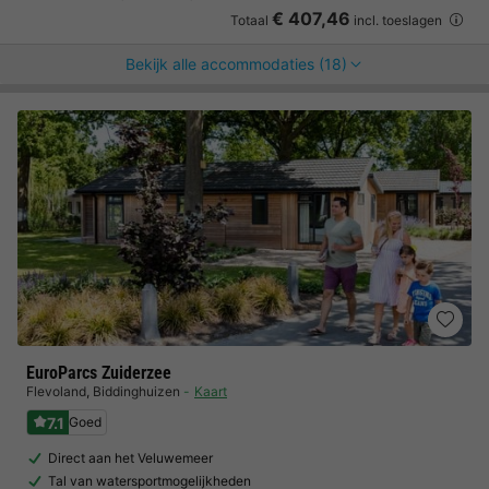
€ 407,46
Totaal
incl. toeslagen
Bekijk alle accommodaties (18)
EuroParcs Zuiderzee
Flevoland
,
Biddinghuizen
Kaart
7.1
Goed
Direct aan het Veluwemeer
Tal van watersportmogelijkheden