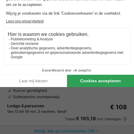
Landal Beach Resort Kamperland
Zeeland
,
Kamperland
Kaart
8.0
Zeer goed
Direct aan strand en zee
Rust en gezelligheid
Subtropische zwemparadijs
Lodge 4 personen
€ 108
Van 13 tot 16 nov, 3 nachten, Vanaf
€ 165,18
Totaal
incl. toeslagen
Bekijk alle accommodaties (18)