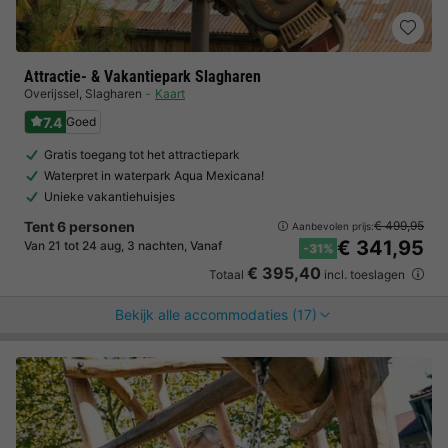
Attractie- & Vakantiepark Slagharen
Overijssel
,
Slagharen
Kaart
7.4
Goed
Gratis toegang tot het attractiepark
Waterpret in waterpark Aqua Mexicana!
Unieke vakantiehuisjes
Tent 6 personen
€ 499,95
Aanbevolen prijs:
€ 341,95
Van 21 tot 24 aug, 3 nachten, Vanaf
-31%
€ 395,40
Totaal
incl. toeslagen
Bekijk alle accommodaties (17)