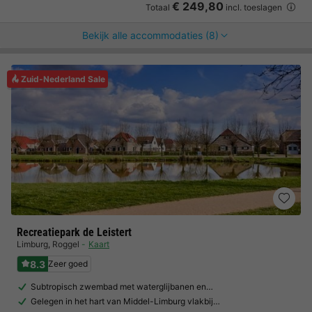
€ 249,80
Totaal
incl. toeslagen
Bekijk alle accommodaties (8)
Zuid-Nederland Sale
Recreatiepark de Leistert
Limburg
,
Roggel
Kaart
8.3
Zeer goed
Subtropisch zwembad met waterglijbanen en…
Gelegen in het hart van Middel-Limburg vlakbij…