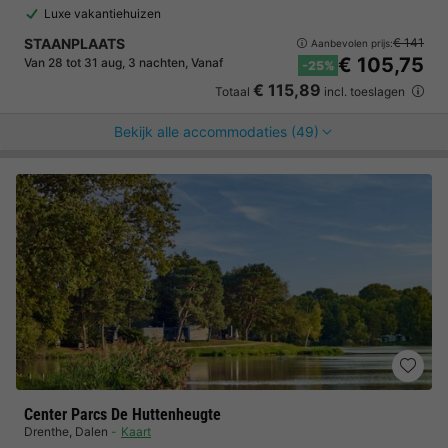
Luxe vakantiehuizen
STAANPLAATS
€ 141
Aanbevolen prijs:
€ 105,75
Van 28 tot 31 aug, 3 nachten, Vanaf
-25%
€ 115,89
Totaal
incl. toeslagen
Bekijk alle accommodaties (49)
Center Parcs De Huttenheugte
Drenthe
,
Dalen
Kaart