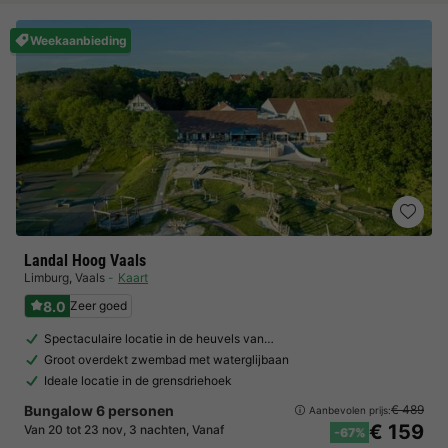
Weekaanbieding
Landal Hoog Vaals
Limburg
,
Vaals
Kaart
8.0
Zeer goed
Spectaculaire locatie in de heuvels van…
Groot overdekt zwembad met waterglijbaan
Ideale locatie in de grensdriehoek
Bungalow 6 personen
€ 489
Aanbevolen prijs:
€ 159
Van 20 tot 23 nov, 3 nachten, Vanaf
-67%