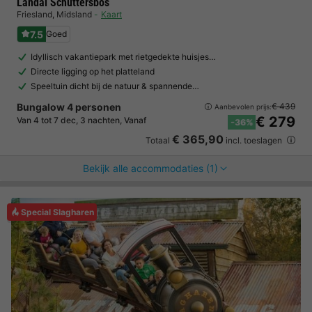
Landal Schuttersbos
Friesland
,
Midsland
Kaart
7.5
Goed
Idyllisch vakantiepark met rietgedekte huisjes…
Directe ligging op het platteland
Speeltuin dicht bij de natuur & spannende…
Bungalow 4 personen
€ 439
Aanbevolen prijs:
€ 279
Van 4 tot 7 dec, 3 nachten, Vanaf
-36%
€ 365,90
Totaal
incl. toeslagen
Bekijk alle accommodaties (1)
Special Slagharen