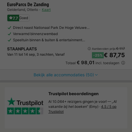
EuroParcs De Zanding
Gelderland
,
Otterlo
Kaart
7.7
Goed
Direct naast Nationaal Park De Hoge Veluwe…
Verwarmd binnenzwembad
Speeltuin binnen & buiten & entertainment…
STAANPLAATS
€ 117
Aanbevolen prijs:
€ 87,75
Van 11 tot 14 sep, 3 nachten, Vanaf
-25%
€ 98,01
Totaal
incl. toeslagen
Bekijk alle accommodaties (50)
Trustpilot beoordelingen
Al 10.064+ reizigers gingen je voor! —
„Al
vakantie bij het boeken“
(Emy) ·
4.5 / 5 op
Trustpilot