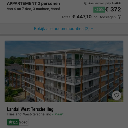
APPARTEMENT 2 personen
€ 466
Aanbevolen prijs:
€ 372
Van 4 tot 7 dec, 3 nachten, Vanaf
-20%
€ 447,10
Totaal
incl. toeslagen
Bekijk alle accommodaties (2)
Landal West Terschelling
Friesland
,
West-terschelling
Kaart
7.4
Goed