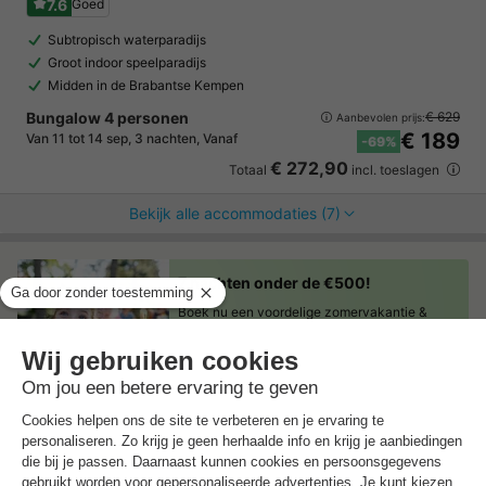
7.6
Goed
Subtropisch waterparadijs
Groot indoor speelparadijs
Midden in de Brabantse Kempen
Bungalow 4 personen
€ 629
Aanbevolen prijs:
€ 189
Van 11 tot 14 sep, 3 nachten, Vanaf
-69%
€ 272,90
Totaal
incl. toeslagen
Bekijk alle accommodaties (7)
7 nachten onder de €500!
Boek nu een voordelige zomervakantie &
profiteer aan het zwembad!
Ontdek meer