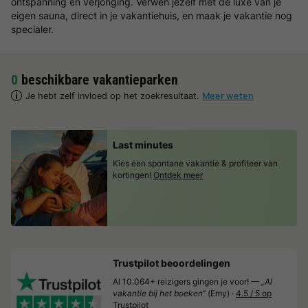
ontspanning en verjonging. Verwen jezelf met de luxe van je
eigen sauna, direct in je vakantiehuis, en maak je vakantie nog
specialer.
0
beschikbare vakantieparken
Je hebt zelf invloed op het zoekresultaat.
Meer weten
Last minutes
Kies een spontane vakantie & profiteer van
kortingen!
Ontdek meer
Trustpilot beoordelingen
Al 10.064+ reizigers gingen je voor! —
„Al
vakantie bij het boeken“
(Emy) ·
4.5 / 5 op
Trustpilot