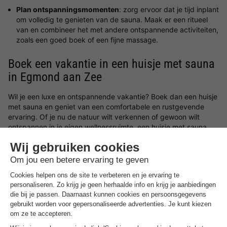
Plan ontspanningsmomenten
: zorg ervoor dat je tijd inplant
om volledig te genieten van de sauna. Maak er een ritueel
van en combineer het met andere ontspannende activiteiten,
zoals een goed boek of een fijne massage.
Boek een vakantie in een huisje met sauna
in Egmond aan Zee
Wil je een luxe en ontspannende vakantie? Boek dan een huisje
met sauna en geniet van een comfortabele en rustgevende
ervaring. Of je nu de natuur wilt verkennen of gewoon wilt
ontspannen in je eigen wellnessruimte, een huisje met sauna
biedt de perfecte setting voor een onvergetelijke vakantie.
Boek vandaag nog en ervaar de voordelen van een huisje met
sauna in Egmond aan Zee!
Verrassende
vakantiepark aanbiedingen