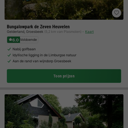
Bungalowpark de Zeven Heuvelen
Gelderland
,
Groesbeek
(5,2 km van Plasmolen)
Kaart
6.0
Voldoende
Nabij golfbaan
Idyllische ligging in de Limburgse natuur
Aan de rand van wijndorp Groesbeek
Toon prijzen