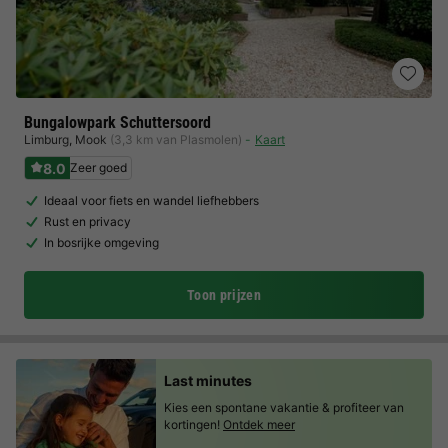
Bungalowpark Schuttersoord
Limburg
,
Mook
(3,3 km van Plasmolen)
Kaart
8.0
Zeer goed
Ideaal voor fiets en wandel liefhebbers
Rust en privacy
In bosrijke omgeving
Toon prijzen
Last minutes
Kies een spontane vakantie & profiteer van
kortingen!
Ontdek meer