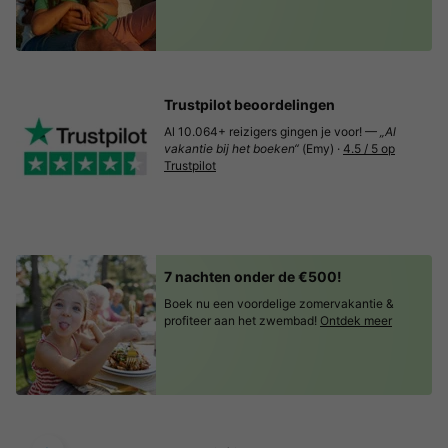
Trustpilot beoordelingen
Al 10.064+ reizigers gingen je voor! —
„Al
vakantie bij het boeken“
(Emy) ·
4.5 / 5 op
Trustpilot
7 nachten onder de €500!
Boek nu een voordelige zomervakantie &
profiteer aan het zwembad!
Ontdek meer