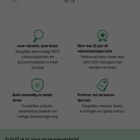
1
2
Jouw vakantie, jouw keuze
Meer dan 20 jaar dé
Vergelijk eenvoudig 1500
vakantieparkspecialist
vakantieparken en
Vertrouwd door meer dan
accommodaties in heel
200.000 reizigers met
Europa
eerlijke reviews
Boek eenvoudig en zonder
Profiteer van exclusieve
stress
Specials
Duidelijke prijzen,
Dagelijks nieuwe deals,
moeiteloos boeken en
kortingen en gratis extra's
veilige betaalomgeving
Schrijf je in voor onze nieuwsbrief