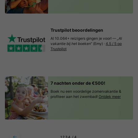
Trustpilot beoordelingen
Al 10.064+ reizigers gingen je voor! —
„Al
vakantie bij het boeken“
(Emy) ·
4.5 / 5 op
Trustpilot
7 nachten onder de €500!
Boek nu een voordelige zomervakantie &
profiteer aan het zwembad!
Ontdek meer
1
2
3
4