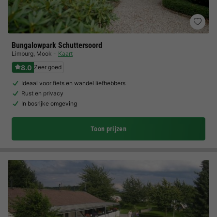
Bungalowpark Schuttersoord
Limburg
,
Mook
Kaart
8.0
Zeer goed
Ideaal voor fiets en wandel liefhebbers
Rust en privacy
In bosrijke omgeving
Toon prijzen