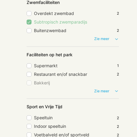
Zwemfaciliteiten
Overdekt zwembad
2
Subtropisch zwemparadijs
Buitenzwembad
2
Zie meer
Faciliteiten op het park
Supermarkt
1
Restaurant en/of snackbar
2
Bakkerij
Zie meer
Sport en Vrije Tijd
Speeltuin
2
Indoor speeltuin
2
Voetbalveld en/of sportveld
2