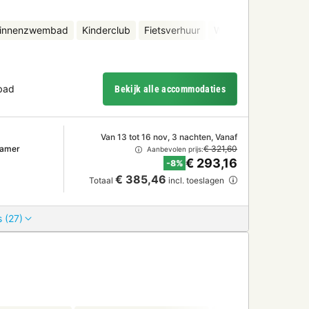
binnenzwembad
Kinderclub
Fietsverhuur
Waterattracties
Bi
bad
Bekijk alle accommodaties
Van 13 tot 16 nov, 3 nachten, Vanaf
kamer
€ 321,60
Aanbevolen prijs:
€ 293,16
-8%
€ 385,46
Totaal
incl. toeslagen
 (27)