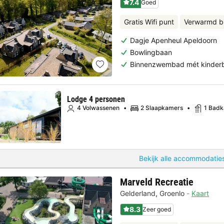
7.4
Goed
Gratis Wifi punt
Verwarmd 
Dagje Apenheul Apeldoorn
Bowlingbaan
Binnenzwembad mét kinder
Lodge 4 personen
4 Volwassenen
2 Slaapkamers
1 Bad
Bekijk alle accommodaties
Marveld Recreatie
Gelderland
,
Groenlo
Kaart
8.3
Zeer goed