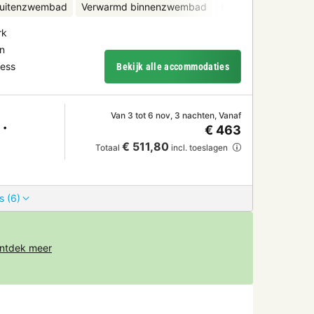
uitenzwembad
Verwarmd binnenzwembad
Kinderclub
Fietsv
rk
n
ness
Bekijk alle accommodaties
Van 3 tot 6 nov, 3 nachten, Vanaf
€ 463
€ 511,80
Totaal
incl. toeslagen
s (6)
ntdek meer