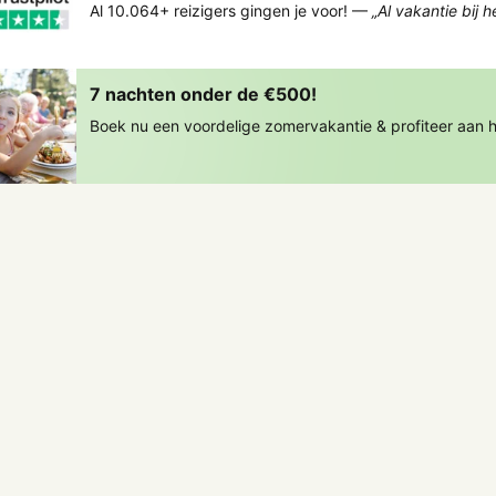
Al 10.064+ reizigers gingen je voor! —
„Al vakantie bij 
7 nachten onder de €500!
Boek nu een voordelige zomervakantie & profiteer aan