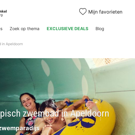
Mijn favorieten
es
Zoek op thema
EXCLUSIEVE DEALS
Blog
 in Apeldoorn
opisch zwembad in Apeldoorn
 zwemparadijs