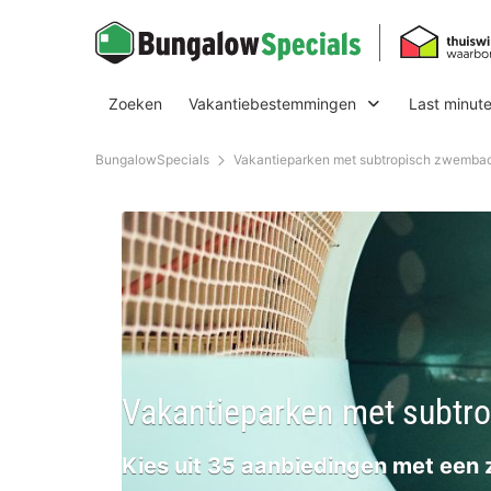
Zoeken
Vakantiebestemmingen
Last minut
BungalowSpecials
Vakantieparken met subtropisch zwembad
Vakantieparken met subtr
Kies uit 35 aanbiedingen met een