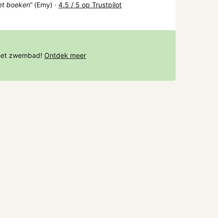
het boeken“
(Emy) ·
4.5 / 5 op Trustpilot
 het zwembad!
Ontdek meer