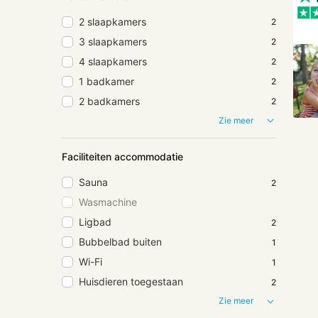
2 slaapkamers
2
3 slaapkamers
2
4 slaapkamers
2
1 badkamer
2
2 badkamers
2
Zie meer
Faciliteiten accommodatie
Sauna
2
Wasmachine
Ligbad
2
Bubbelbad buiten
1
Wi-Fi
1
Huisdieren toegestaan
2
Zie meer