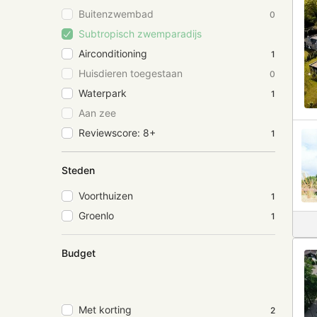
Buitenzwembad
0
Subtropisch zwemparadijs
Airconditioning
1
Huisdieren toegestaan
0
Waterpark
1
Aan zee
Reviewscore: 8+
1
Steden
Voorthuizen
1
Groenlo
1
Budget
Met korting
2