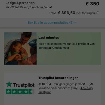
Lodge 4 personen
€ 350
Van 22 tot 25 sep, 3 nachten, Vanaf
€ 396,50
Totaal
incl. toeslagen
Bekijk alle accommodaties (5)
Last minutes
Kies een spontane vakantie & profiteer van
kortingen!
Ontdek meer
Trustpilot beoordelingen
Al 10.064+ reizigers gingen je voor! —
„Al
vakantie bij het boeken“
(Emy) ·
4.5 / 5 op
Trustpilot