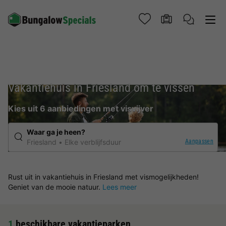
Vakantiehuis in Friesland om te vissen
Kies uit 6 aanbiedingen met visvijver
Waar ga je heen?
Aanpassen
Friesland
Elke verblijfsduur
Rust uit in vakantiehuis in Friesland met vismogelijkheden!
Geniet van de mooie natuur.
Lees meer
1
beschikbare vakantieparken