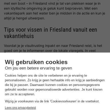
met een boot – in Friesland vind je tal van plekken waar je in
een idyllische omgeving je geluk kunt beproeven. Met een
vakantiepark aan het water ben je midden in de actie en kun je
altijd je hengel uitwerpen.
Tips voor vissen in Friesland vanuit een
vakantiehuis
Voordat je je visuitrusting inpakt en naar Friesland reist, is het
goed om je te informeren over de lokale visregels. In veel
gevallen heb je een visvergunning nodig, die je gemakkelijk
online of ter plaatse kunt verkrijgen. Bij sommige
vakantiehuizen krijg je zelfs extra informatie, kaarten of tips
van het vakantiepark zelf.
Een andere tip voor gezinnen: Als je met kinderen reist, zijn
kindvriendelijke vakantieparken
een ideale keuze. Terwijl jij in
alle rust aan het vissen bent, kunnen de kleintjes zich uitleven
op speeltuinen, in de Kids Club of tijdens animatieprogramma's.
Zo wordt de vakantie voor iedereen ontspannen – en kun jij je
volledig richten op je volgende vangst.