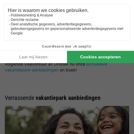
Boek je vakantiehuis in Friesland aan het
water om te vissen
Een visvakantie in Friesland met vakantiehuis – wat is er beter?
Wie op tijd boekt, verzekert zich van de beste accommodaties
op toplocaties met ideale voorzieningen. Maar ook
last-minute
vakantieparken
bieden geweldige mogelijkheden om nog snel
een visvakantie met vakantiehuis te boeken. Of je nu van
tevoren boekt of spontaan gaat – in Friesland wacht je
volgende visavontuur al! Ontdek nu onze
exclusieve
vakantiepark-aanbiedingen
en boek!
Verrassende
vakantiepark aanbiedingen