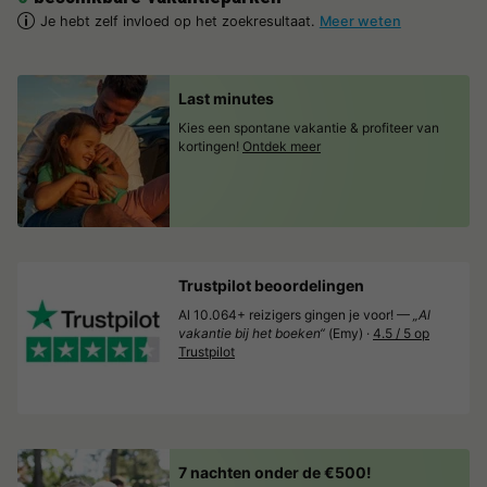
Je hebt zelf invloed op het zoekresultaat.
Meer weten
Last minutes
Kies een spontane vakantie & profiteer van
kortingen!
Ontdek meer
Trustpilot beoordelingen
Al 10.064+ reizigers gingen je voor! —
„Al
vakantie bij het boeken“
(Emy) ·
4.5 / 5 op
Trustpilot
7 nachten onder de €500!