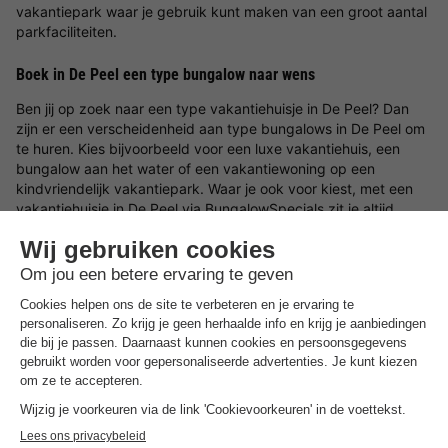
vakantiepark waar je gebruik kunt maken van een groot aantal
parkfaciliteiten.
Boek in De Peel een type bungalow naar wens
Ben jij op zoek naar een type vakantiehuisje in De Peel? Dan
zijn er een verscheidenheid aan type bungalows in De Peel om
te huren. Kies bijvoorbeeld voor een luxe vakantiehuis, een
bungalow aan het water of een vakantiewoning op een
kindvriendelijk vakantiepark. Waar je ook voor kiest, met een
vakantiehuisje in De Peel via BungalowSpecials zit je altijd
goed!
Verrassende
vakantiepark aanbiedingen