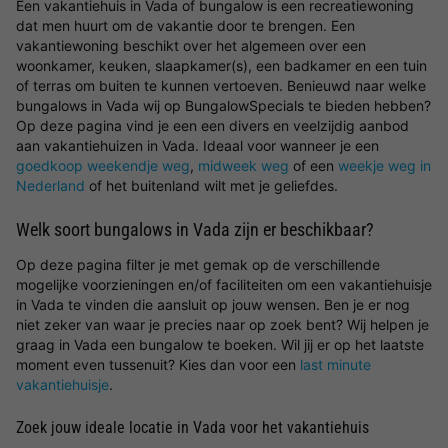
Een vakantiehuis in Vada of bungalow is een recreatiewoning
dat men huurt om de vakantie door te brengen. Een
vakantiewoning beschikt over het algemeen over een
woonkamer, keuken, slaapkamer(s), een badkamer en een tuin
of terras om buiten te kunnen vertoeven. Benieuwd naar welke
bungalows in Vada wij op BungalowSpecials te bieden hebben?
Op deze pagina vind je een een divers en veelzijdig aanbod
aan vakantiehuizen in Vada. Ideaal voor wanneer je een
goedkoop weekendje weg
,
midweek weg
of een
weekje weg in
Nederland
of het buitenland wilt met je geliefdes.
Welk soort bungalows in Vada zijn er beschikbaar?
Op deze pagina filter je met gemak op de verschillende
mogelijke voorzieningen en/of faciliteiten om een vakantiehuisje
in Vada te vinden die aansluit op jouw wensen. Ben je er nog
niet zeker van waar je precies naar op zoek bent? Wij helpen je
graag in Vada een bungalow te boeken. Wil jij er op het laatste
moment even tussenuit? Kies dan voor een
last minute
vakantiehuisje
.
Zoek jouw ideale locatie in Vada voor het vakantiehuis