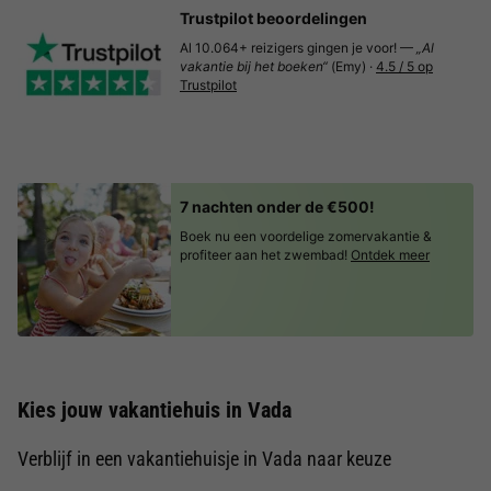
Trustpilot beoordelingen
Al 10.064+ reizigers gingen je voor! —
„Al
vakantie bij het boeken“
(Emy) ·
4.5 / 5 op
Trustpilot
7 nachten onder de €500!
Boek nu een voordelige zomervakantie &
profiteer aan het zwembad!
Ontdek meer
Kies jouw vakantiehuis in Vada
Verblijf in een vakantiehuisje in Vada naar keuze