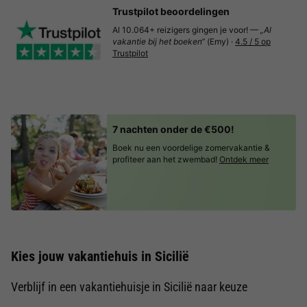
Trustpilot beoordelingen
Al 10.064+ reizigers gingen je voor! —
„Al
vakantie bij het boeken“
(Emy) ·
4.5 / 5 op
Trustpilot
7 nachten onder de €500!
Boek nu een voordelige zomervakantie &
profiteer aan het zwembad!
Ontdek meer
Kies jouw vakantiehuis in Sicilië
Verblijf in een vakantiehuisje in Sicilië naar keuze