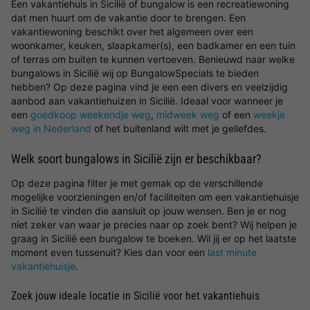
Een vakantiehuis in Sicilië of bungalow is een recreatiewoning
dat men huurt om de vakantie door te brengen. Een
vakantiewoning beschikt over het algemeen over een
woonkamer, keuken, slaapkamer(s), een badkamer en een tuin
of terras om buiten te kunnen vertoeven. Benieuwd naar welke
bungalows in Sicilië wij op BungalowSpecials te bieden
hebben? Op deze pagina vind je een een divers en veelzijdig
aanbod aan vakantiehuizen in Sicilië. Ideaal voor wanneer je
een
goedkoop weekendje weg
,
midweek weg
of een
weekje
weg in Nederland
of het buitenland wilt met je geliefdes.
Welk soort bungalows in Sicilië zijn er beschikbaar?
Op deze pagina filter je met gemak op de verschillende
mogelijke voorzieningen en/of faciliteiten om een vakantiehuisje
in Sicilië te vinden die aansluit op jouw wensen. Ben je er nog
niet zeker van waar je precies naar op zoek bent? Wij helpen je
graag in Sicilië een bungalow te boeken. Wil jij er op het laatste
moment even tussenuit? Kies dan voor een
last minute
vakantiehuisje
.
Zoek jouw ideale locatie in Sicilië voor het vakantiehuis