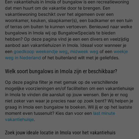
Een vakantiehuis in Imola of bungalow is een recreatiewoning
dat men huurt om de vakantie door te brengen. Een
vakantiewoning beschikt over het algemeen over een
woonkamer, keuken, slaapkamer(s), een badkamer en een tuin
of terras om buiten te kunnen vertoeven. Benieuwd naar welke
bungalows in Imola wij op BungalowSpecials te bieden
hebben? Op deze pagina vind je een een divers en veelzijdig
aanbod aan vakantiehuizen in Imola. Ideaal voor wanneer je
een
goedkoop weekendje weg
,
midweek weg
of een
weekje
weg in Nederland
of het buitenland wilt met je geliefdes.
Welk soort bungalows in Imola zijn er beschikbaar?
Op deze pagina filter je met gemak op de verschillende
mogelijke voorzieningen en/of faciliteiten om een vakantiehuisje
in Imola te vinden die aansluit op jouw wensen. Ben je er nog
niet zeker van waar je precies naar op zoek bent? Wij helpen je
graag in Imola een bungalow te boeken. Wil jij er op het laatste
moment even tussenuit? Kies dan voor een
last minute
vakantiehuisje
.
Zoek jouw ideale locatie in Imola voor het vakantiehuis