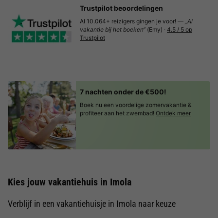
Trustpilot beoordelingen
Al 10.064+ reizigers gingen je voor! —
„Al
vakantie bij het boeken“
(Emy) ·
4.5 / 5 op
Trustpilot
7 nachten onder de €500!
Boek nu een voordelige zomervakantie &
profiteer aan het zwembad!
Ontdek meer
Kies jouw vakantiehuis in Imola
Verblijf in een vakantiehuisje in Imola naar keuze